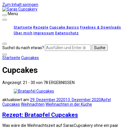
Zum Inhalt springen
Menü
Saras Cupcakery
leckere Rezepte für Kuchen, Cupcakes und Gebäck
Startseite
Rezepte
Cupcake Basics
Freebies & Downloads
Über mich
Impressum
Datenschutz
Suchst du nach etwas?
Startseite
Cupcakes
Cupcakes
Angezeigt: 21 - 30 von 78 ERGEBNISSEN
aktualisiert am
29. Dezember 2020
13. Dezember 2020
Apfel
Cupcakes
Weihnachten
Weihnachten in der Küche
Rezept: Bratapfel Cupcakes
Was wäre die Weihnachtszeit auf SarasCupcakery ohne ein paar