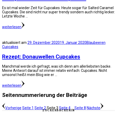
Es ist mal wieder Zeit für Cupcakes. Heute sogar für Salted Caramel
Cupcakes. Die sind nicht nur super trendy sondern auch richtig lecker.
Letzte Woche …
weiterlesen
aktualisiert am
29. Dezember 2020
19. Januar 2020
Blaubeeren
Cupcakes
Rezept: Donauwellen Cupcakes
Manchmal werde ich gefragt, was ich denn am allerliebsten backe.
Meine Antwort darauf ist immer relativ einfach: Cupcakes. Nicht
umsonst heißt mein Blog wie er …
weiterlesen
Seitennummerierung der Beiträge
Vorherige
Seite
1
Seite
2
Seite
3
Seite
4
…
Seite
8
Nächste
ZUCKERBÄCKERIN