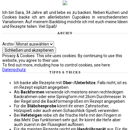
Ich bin Sara, 34 Jahre alt und liebe es zu backen. Neben Kuchen und
Cookies backe ich am allerliebsten Cupcakes in verschiedensten
Variationen. Auf meinem Backblog möchte ich mit euch meine Ideen
und Rezepte teilen. Viel Spaß!
ARCHIV
Archiv
Privacy & Cookies: This site uses cookies. By continuing to use this
website, you agree to their use.
To find out more, including how to control cookies, see here:
Datenschutz
TIPPS & TRICKS
Ich backe alle Rezepte mit
Ober-/Unterhitze.
Falls nicht, ist es
im Rezept explizit angegeben.
Als
Backformen
verwende ich meistens einen rechteckigen
Backrahmen oder eine Springform mit 26cm Durchmesser. In
der Regel sind die Backformengrößen im Rezept angegeben.
Für die
Stäbchenprobe
könnt ihr einen Zahnstocher,
Holzspieß oder auch einen Schaschlick-Spieß verwenden.
Bei
Hefeteigen
reibe ich die frische Hefe mit den Fingern in
das Mehl. Das funktioniert sehr gut. Ihr könnt die Hefe aber
auch zuerst in der Flüssigkeit auflösen.
Für die meisten Rezepte reicht ein
Handrührgerät
aus. Für die