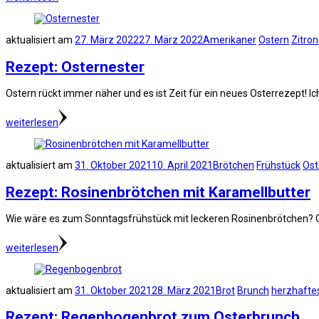
aktualisiert am
27. März 2022
27. März 2022
Amerikaner
Ostern
Zitro
Rezept: Osternester
Ostern rückt immer näher und es ist Zeit für ein neues Osterrezept! Ich
weiterlesen
aktualisiert am
31. Oktober 2021
10. April 2021
Brötchen
Frühstück
Ost
Rezept: Rosinenbrötchen mit Karamellbutter
Wie wäre es zum Sonntagsfrühstück mit leckeren Rosinenbrötchen? Get
weiterlesen
aktualisiert am
31. Oktober 2021
28. März 2021
Brot
Brunch
herzhafte
Rezept: Regenbogenbrot zum Osterbrunch