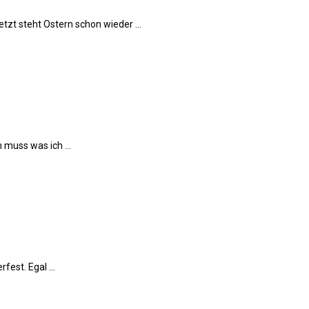
etzt steht Ostern schon wieder …
en muss was ich …
rfest. Egal …