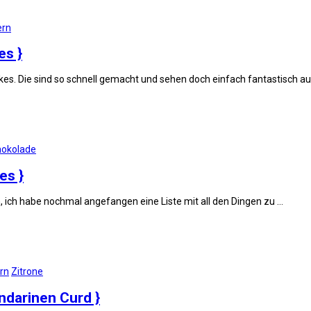
ern
es }
kes. Die sind so schnell gemacht und sehen doch einfach fantastisch au
hokolade
es }
n, ich habe nochmal angefangen eine Liste mit all den Dingen zu …
rn
Zitrone
ndarinen Curd }