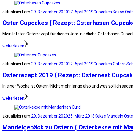
aktualisiert am
29. Dezember 2020
17. April 2019
Cupcakes
Kokos
Ost
Oster Cupcakes { Rezept: Osterhasen Cupcak
Mein letztes Osterrezept für dieses Jahr: niedliche Osterhasen Cupca
weiterlesen
aktualisiert am
29. Dezember 2020
12. April 2019
Cupcakes
Ostern
Sc
Osterrezept 2019 { Rezept: Osternest Cupcak
In einer Woche ist Ostern! Nicht mehr lange also und was soll ich sage
weiterlesen
aktualisiert am
29. Dezember 2020
25. März 2018
Kekse
Mandeln
Oste
Mandelgebäck zu Ostern { Osterkekse mit Ma