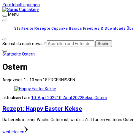
Zum Inhalt springen
Menü
Saras Cupcakery
leckere Rezepte für Kuchen, Cupcakes und Gebäck
Startseite
Rezepte
Cupcake Basics
Freebies & Downloads
Üb
Suchst du nach etwas?
Startseite
Ostern
Ostern
Angezeigt: 1 - 10 von 18 ERGEBNISSEN
aktualisiert am
10. April 2022
10. April 2022
Kekse
Ostern
Rezept: Happy Easter Kekse
Da bereits in einer Woche Ostern ist, wird es Zeit für ein weiteres Os
weiterlesen