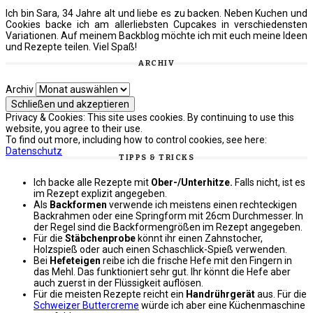
Ich bin Sara, 34 Jahre alt und liebe es zu backen. Neben Kuchen und
Cookies backe ich am allerliebsten Cupcakes in verschiedensten
Variationen. Auf meinem Backblog möchte ich mit euch meine Ideen
und Rezepte teilen. Viel Spaß!
ARCHIV
Archiv
Privacy & Cookies: This site uses cookies. By continuing to use this
website, you agree to their use.
To find out more, including how to control cookies, see here:
Datenschutz
TIPPS & TRICKS
Ich backe alle Rezepte mit
Ober-/Unterhitze.
Falls nicht, ist es
im Rezept explizit angegeben.
Als
Backformen
verwende ich meistens einen rechteckigen
Backrahmen oder eine Springform mit 26cm Durchmesser. In
der Regel sind die Backformengrößen im Rezept angegeben.
Für die
Stäbchenprobe
könnt ihr einen Zahnstocher,
Holzspieß oder auch einen Schaschlick-Spieß verwenden.
Bei
Hefeteigen
reibe ich die frische Hefe mit den Fingern in
das Mehl. Das funktioniert sehr gut. Ihr könnt die Hefe aber
auch zuerst in der Flüssigkeit auflösen.
Für die meisten Rezepte reicht ein
Handrührgerät
aus. Für die
Schweizer Buttercreme
würde ich aber eine Küchenmaschine