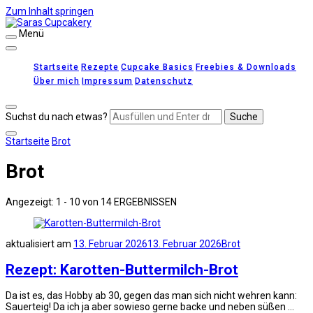
Zum Inhalt springen
Menü
Saras Cupcakery
leckere Rezepte für Kuchen, Cupcakes und Gebäck
Startseite
Rezepte
Cupcake Basics
Freebies & Downloads
Über mich
Impressum
Datenschutz
Suchst du nach etwas?
Startseite
Brot
Brot
Angezeigt: 1 - 10 von 14 ERGEBNISSEN
aktualisiert am
13. Februar 2026
13. Februar 2026
Brot
Rezept: Karotten-Buttermilch-Brot
Da ist es, das Hobby ab 30, gegen das man sich nicht wehren kann:
Sauerteig! Da ich ja aber sowieso gerne backe und neben süßen …