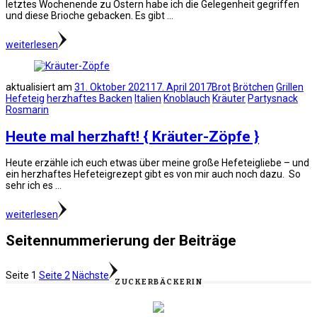
letztes Wochenende zu Ostern habe ich die Gelegenheit gegriffen
und diese Brioche gebacken. Es gibt …
weiterlesen
aktualisiert am
31. Oktober 2021
17. April 2017
Brot
Brötchen
Grillen
Hefeteig
herzhaftes Backen
Italien
Knoblauch
Kräuter
Partysnack
Rosmarin
Heute mal herzhaft! { Kräuter-Zöpfe }
Heute erzähle ich euch etwas über meine große Hefeteigliebe – und
ein herzhaftes Hefeteigrezept gibt es von mir auch noch dazu. So
sehr ich es …
weiterlesen
Seitennummerierung der Beiträge
Seite
1
Seite
2
Nächste
ZUCKERBÄCKERIN