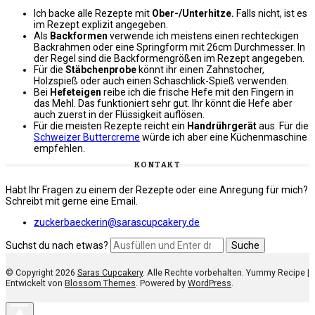
Ich backe alle Rezepte mit
Ober-/Unterhitze.
Falls nicht, ist es
im Rezept explizit angegeben.
Als
Backformen
verwende ich meistens einen rechteckigen
Backrahmen oder eine Springform mit 26cm Durchmesser. In
der Regel sind die Backformengrößen im Rezept angegeben.
Für die
Stäbchenprobe
könnt ihr einen Zahnstocher,
Holzspieß oder auch einen Schaschlick-Spieß verwenden.
Bei
Hefeteigen
reibe ich die frische Hefe mit den Fingern in
das Mehl. Das funktioniert sehr gut. Ihr könnt die Hefe aber
auch zuerst in der Flüssigkeit auflösen.
Für die meisten Rezepte reicht ein
Handrührgerät
aus. Für die
Schweizer Buttercreme
würde ich aber eine Küchenmaschine
empfehlen.
KONTAKT
Habt Ihr Fragen zu einem der Rezepte oder eine Anregung für mich?
Schreibt mit gerne eine Email.
zuckerbaeckerin@sarascupcakery.de
Suchst du nach etwas?
© Copyright 2026
Saras Cupcakery
. Alle Rechte vorbehalten. Yummy Recipe |
Entwickelt von
Blossom Themes
. Powered by
WordPress
.