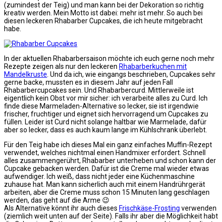
(zumindest der Teig) und man kann bei der Dekoration so richtig
kreativ werden. Mein Motto ist dabei: mehr ist mehr. So auch bei
diesen leckeren Rhabarber Cupcakes, die ich heute mitgebracht
habe.
In der aktuellen Rhabarbersaison möchte ich euch gerne noch mehr
Rezepte zeigen als nur den leckeren
Rhabarberkuchen mit
Mandelkruste
. Und da ich, wie eingangs beschrieben, Cupcakes sehr
gerne backe, mussten es in diesem Jahr auf jeden Fall
Rhabarbercupcakes sein. Und Rhabarbercurd. Mittlerweile ist
eigentlich kein Obst vor mir sicher: ich verarbeite alles zu Curd. Ich
finde diese Marmeladen-Alternative so lecker, sie ist irgendwie
frischer, fruchtiger und eignet sich hervorragend um Cupcakes zu
füllen. Leider ist Curd nicht solange haltbar wie Marmelade, dafür
aber so lecker, dass es auch kaum lange im Kühlschrank überlebt.
Für den Teig habe ich dieses Mal ein ganz einfaches Muffin-Rezept
verwendet, welches nichtmal einen Handmixer erfordert. Schnell
alles zusammengerührt, Rhabarber unterheben und schon kann der
Cupcake gebacken werden. Dafür ist die Creme mal wieder etwas
aufwendiger. Ich weiß, dass nicht jeder eine Küchenmaschine
zuhause hat. Man kann sicherlich auch mit einem Handrührgerät
arbeiten, aber die Creme muss schon 15 Minuten lang geschlagen
werden, das geht auf die Arme 😉
Als Alternative könnt ihr auch dieses
Frischkäse-Frosting
verwenden
(ziemlich weit unten auf der Seite). Falls ihr aber die Möglichkeit habt