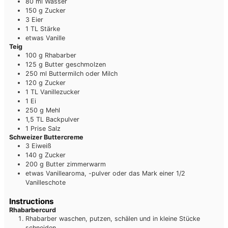
80
ml
Wasser
150
g
Zucker
3
Eier
1
TL
Stärke
etwas
Vanille
Teig
100
g
Rhabarber
125
g
Butter
geschmolzen
250
ml
Buttermilch
oder Milch
120
g
Zucker
1
TL
Vanillezucker
1
Ei
250
g
Mehl
1,5
TL
Backpulver
1
Prise
Salz
Schweizer Buttercreme
3
Eiweiß
140
g
Zucker
200
g
Butter
zimmerwarm
etwas
Vanillearoma, -pulver oder das Mark einer 1/2
Vanilleschote
Instructions
Rhabarbercurd
Rhabarber waschen, putzen, schälen und in kleine Stücke
schneiden.