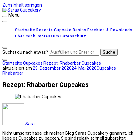
Zum Inhalt springen
Menü
Saras Cupcakery
leckere Rezepte für Kuchen, Cupcakes und Gebäck
Startseite
Rezepte
Cupcake Basics
Freebies & Downloads
Über mich
Impressum
Datenschutz
Suchst du nach etwas?
Startseite
Cupcakes
Rezept: Rhabarber Cupcakes
aktualisiert am
29. Dezember 2020
24. Mai 2020
Cupcakes
Rhabarber
Rezept: Rhabarber Cupcakes
Sara
Nicht umsonst habe ich meinen Blog Saras Cupcakery genannt. Ich
liebe es Cupcakes zu backen. Sie sind relativ schnell zubereitet