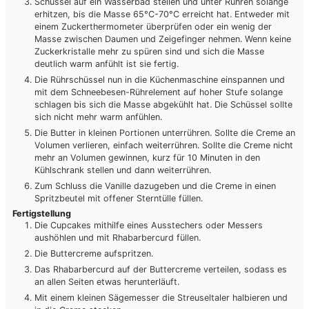
Schüssel auf ein Wasserbad stellen und unter Rühren solange
erhitzen, bis die Masse 65°C-70°C erreicht hat. Entweder mit
einem Zuckerthermometer überprüfen oder ein wenig der
Masse zwischen Daumen und Zeigefinger nehmen. Wenn keine
Zuckerkristalle mehr zu spüren sind und sich die Masse
deutlich warm anfühlt ist sie fertig.
Die Rührschüssel nun in die Küchenmaschine einspannen und
mit dem Schneebesen-Rührelement auf hoher Stufe solange
schlagen bis sich die Masse abgekühlt hat. Die Schüssel sollte
sich nicht mehr warm anfühlen.
Die Butter in kleinen Portionen unterrühren. Sollte die Creme an
Volumen verlieren, einfach weiterrühren. Sollte die Creme nicht
mehr an Volumen gewinnen, kurz für 10 Minuten in den
Kühlschrank stellen und dann weiterrühren.
Zum Schluss die Vanille dazugeben und die Creme in einen
Spritzbeutel mit offener Sterntülle füllen.
Fertigstellung
Die Cupcakes mithilfe eines Ausstechers oder Messers
aushöhlen und mit Rhabarbercurd füllen.
Die Buttercreme aufspritzen.
Das Rhabarbercurd auf der Buttercreme verteilen, sodass es
an allen Seiten etwas herunterläuft.
Mit einem kleinen Sägemesser die Streuseltaler halbieren und