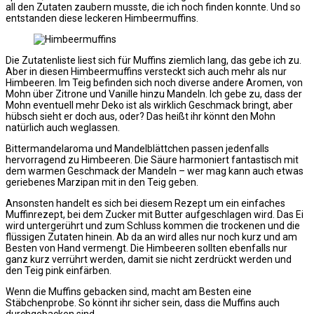
all den Zutaten zaubern musste, die ich noch finden konnte. Und so
entstanden diese leckeren Himbeermuffins.
Die Zutatenliste liest sich für Muffins ziemlich lang, das gebe ich zu.
Aber in diesen Himbeermuffins versteckt sich auch mehr als nur
Himbeeren. Im Teig befinden sich noch diverse andere Aromen, von
Mohn über Zitrone und Vanille hinzu Mandeln. Ich gebe zu, dass der
Mohn eventuell mehr Deko ist als wirklich Geschmack bringt, aber
hübsch sieht er doch aus, oder? Das heißt ihr könnt den Mohn
natürlich auch weglassen.
Bittermandelaroma und Mandelblättchen passen jedenfalls
hervorragend zu Himbeeren. Die Säure harmoniert fantastisch mit
dem warmen Geschmack der Mandeln – wer mag kann auch etwas
geriebenes Marzipan mit in den Teig geben.
Ansonsten handelt es sich bei diesem Rezept um ein einfaches
Muffinrezept, bei dem Zucker mit Butter aufgeschlagen wird. Das Ei
wird untergerührt und zum Schluss kommen die trockenen und die
flüssigen Zutaten hinein. Ab da an wird alles nur noch kurz und am
Besten von Hand vermengt. Die Himbeeren sollten ebenfalls nur
ganz kurz verrührt werden, damit sie nicht zerdrückt werden und
den Teig pink einfärben.
Wenn die Muffins gebacken sind, macht am Besten eine
Stäbchenprobe. So könnt ihr sicher sein, dass die Muffins auch
durchgebacken sind.