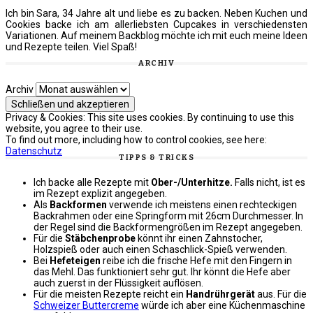
Ich bin Sara, 34 Jahre alt und liebe es zu backen. Neben Kuchen und
Cookies backe ich am allerliebsten Cupcakes in verschiedensten
Variationen. Auf meinem Backblog möchte ich mit euch meine Ideen
und Rezepte teilen. Viel Spaß!
ARCHIV
Archiv
Privacy & Cookies: This site uses cookies. By continuing to use this
website, you agree to their use.
To find out more, including how to control cookies, see here:
Datenschutz
TIPPS & TRICKS
Ich backe alle Rezepte mit
Ober-/Unterhitze.
Falls nicht, ist es
im Rezept explizit angegeben.
Als
Backformen
verwende ich meistens einen rechteckigen
Backrahmen oder eine Springform mit 26cm Durchmesser. In
der Regel sind die Backformengrößen im Rezept angegeben.
Für die
Stäbchenprobe
könnt ihr einen Zahnstocher,
Holzspieß oder auch einen Schaschlick-Spieß verwenden.
Bei
Hefeteigen
reibe ich die frische Hefe mit den Fingern in
das Mehl. Das funktioniert sehr gut. Ihr könnt die Hefe aber
auch zuerst in der Flüssigkeit auflösen.
Für die meisten Rezepte reicht ein
Handrührgerät
aus. Für die
Schweizer Buttercreme
würde ich aber eine Küchenmaschine