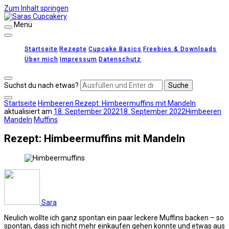
Zum Inhalt springen
Menü
Saras Cupcakery
leckere Rezepte für Kuchen, Cupcakes und Gebäck
Startseite
Rezepte
Cupcake Basics
Freebies & Downloads
Über mich
Impressum
Datenschutz
Suchst du nach etwas?
Startseite
Himbeeren
Rezept: Himbeermuffins mit Mandeln
aktualisiert am
18. September 2022
18. September 2022
Himbeeren
Mandeln
Muffins
Rezept: Himbeermuffins mit Mandeln
Sara
Neulich wollte ich ganz spontan ein paar leckere Muffins backen – so
spontan, dass ich nicht mehr einkaufen gehen konnte und etwas aus