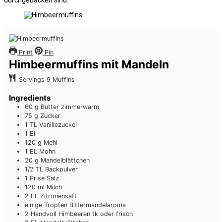
Print
Pin
Himbeermuffins mit Mandeln
Servings
9
Muffins
Ingredients
60
g
Butter
zimmerwarm
75
g
Zucker
1
TL
Vanillezucker
1
Ei
120
g
Mehl
1
EL
Mohn
20
g
Mandelblättchen
1/2
TL
Backpulver
1
Prise
Salz
120
ml
Milch
2
EL
Zitronensaft
einige
Tropfen
Bittermandelaroma
2
Handvoll
Himbeeren
tk oder frisch