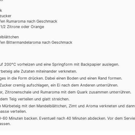
k
ezucker
fen
Rumaroma
nach Geschmack
 1/2 Zitrone oder Orange
lblättchen
fen
Bittermandelaroma
nach Geschmack
uf 200°C vorheizen und eine Springform mit Backpapier auslegen.
beteig alle Zutaten miteinander verkneten.
ges in die Form drücken. Dabei einen Boden und einen Rand formen.
Zucker cremig aufschlagen, ein Ei nach dem Anderen unterrühren.
ker, Zitronenschale und Rumaroma mit dem Quark zusammen unterrühren.
 dem Teig verteilen und glatt streichen.
n Mürbeteig mit den Mandelblättchen, Zimt und Aroma verkneten und dann 
asse verteilen.
0-60 Minuten backen. Eventuell nach 40 Minuten abdecken. Vor dem Servie
assen.