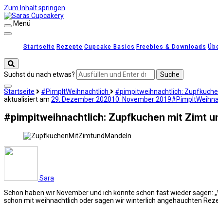
Zum Inhalt springen
Menü
Saras Cupcakery
leckere Rezepte für Kuchen, Cupcakes und Gebäck
Startseite
Rezepte
Cupcake Basics
Freebies & Downloads
Üb
Suchst du nach etwas?
Startseite
#PimpItWeihnachtlich
#pimpitweihnachtlich: Zupfkuche
aktualisiert am
29. Dezember 2020
10. November 2019
#PimpItWeihna
#pimpitweihnachtlich: Zupfkuchen mit Zimt 
Sara
Schon haben wir November und ich könnte schon fast wieder sagen: „
schon mit weihnachtlich oder sagen wir winterlich angehauchten Rez