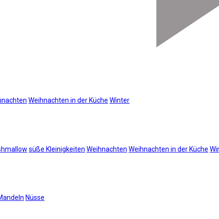
hnachten
Weihnachten in der Küche
Winter
shmallow
süße Kleinigkeiten
Weihnachten
Weihnachten in der Küche
Wi
Mandeln
Nüsse