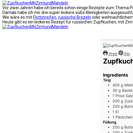
Vor zwei Jahren habe ich bereits schon einige Rezepte zum Thema Pimp 
Damals habe ich mir drei super leckere süße Kleinigkeiten ausgesucht
Wie wäre es mit
Flottstreifen
,
russische Brezeln
oder weihnachtliche
Heute gibt es ein leckeres Rezept für russischen Zupfkuchen, mit Zimt
Print
Pin
Zupfkuch
Ingredients
Teig
400
g
Mehl
30
g
Backk
1
Prise
Salz
200
g
Zuck
200
g
Butt
1
Ei
1
Päckchen
Füllung
200
g
Butt
200
g
Zuck