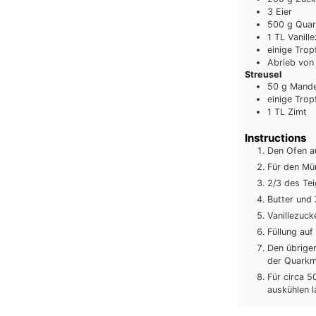
3
Eier
500
g
Quar
1
TL
Vanill
einige
Trop
Abrieb
von
Streusel
50
g
Mande
einige
Trop
1
TL
Zimt
Instructions
Den Ofen a
Für den Mür
2/3 des Tei
Butter und 
Vanillezuc
Füllung auf
Den übrige
der Quarkm
Für circa 5
auskühlen l