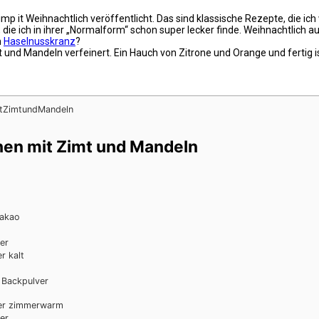
it Weihnachtlich veröffentlicht. Das sind klassische Rezepte, die ich 
, die ich in ihrer „Normalform“ schon super lecker finde. Weihnachtlic
m
Haselnusskranz
?
 und Mandeln verfeinert. Ein Hauch von Zitrone und Orange und fertig i
en mit Zimt und Mandeln
akao
er
er
kalt
Backpulver
er
zimmerwarm
er