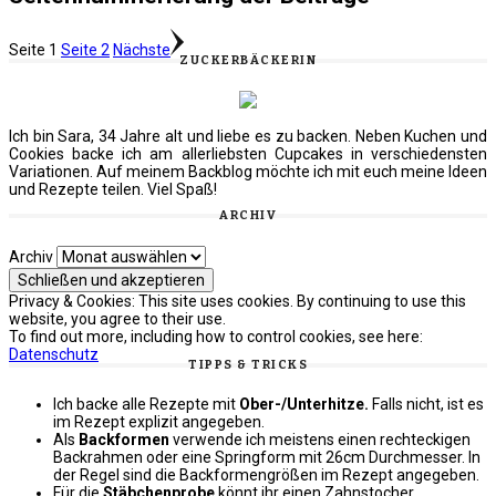
Seite
1
Seite
2
Nächste
ZUCKERBÄCKERIN
Ich bin Sara, 34 Jahre alt und liebe es zu backen. Neben Kuchen und
Cookies backe ich am allerliebsten Cupcakes in verschiedensten
Variationen. Auf meinem Backblog möchte ich mit euch meine Ideen
und Rezepte teilen. Viel Spaß!
ARCHIV
Archiv
Privacy & Cookies: This site uses cookies. By continuing to use this
website, you agree to their use.
To find out more, including how to control cookies, see here:
Datenschutz
TIPPS & TRICKS
Ich backe alle Rezepte mit
Ober-/Unterhitze.
Falls nicht, ist es
im Rezept explizit angegeben.
Als
Backformen
verwende ich meistens einen rechteckigen
Backrahmen oder eine Springform mit 26cm Durchmesser. In
der Regel sind die Backformengrößen im Rezept angegeben.
Für die
Stäbchenprobe
könnt ihr einen Zahnstocher,