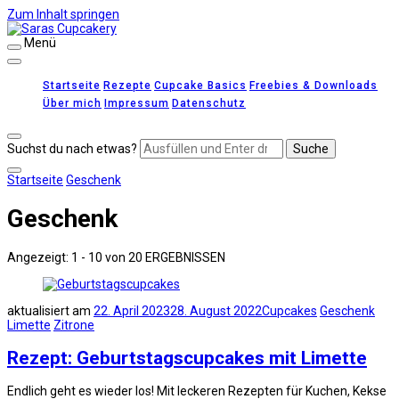
Zum Inhalt springen
Menü
Saras Cupcakery
leckere Rezepte für Kuchen, Cupcakes und Gebäck
Startseite
Rezepte
Cupcake Basics
Freebies & Downloads
Über mich
Impressum
Datenschutz
Suchst du nach etwas?
Startseite
Geschenk
Geschenk
Angezeigt: 1 - 10 von 20 ERGEBNISSEN
aktualisiert am
22. April 2023
28. August 2022
Cupcakes
Geschenk
Limette
Zitrone
Rezept: Geburtstagscupcakes mit Limette
Endlich geht es wieder los! Mit leckeren Rezepten für Kuchen, Kekse