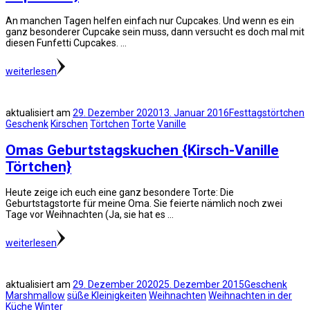
An manchen Tagen helfen einfach nur Cupcakes. Und wenn es ein
ganz besonderer Cupcake sein muss, dann versucht es doch mal mit
diesen Funfetti Cupcakes. …
weiterlesen
aktualisiert am
29. Dezember 2020
13. Januar 2016
Festtagstörtchen
Geschenk
Kirschen
Törtchen
Torte
Vanille
Omas Geburtstagskuchen {Kirsch-Vanille
Törtchen}
Heute zeige ich euch eine ganz besondere Torte: Die
Geburtstagstorte für meine Oma. Sie feierte nämlich noch zwei
Tage vor Weihnachten (Ja, sie hat es …
weiterlesen
aktualisiert am
29. Dezember 2020
25. Dezember 2015
Geschenk
Marshmallow
süße Kleinigkeiten
Weihnachten
Weihnachten in der
Küche
Winter