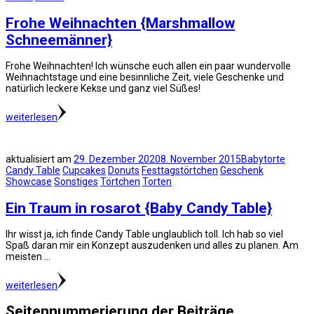
Frohe Weihnachten {Marshmallow
Schneemänner}
Frohe Weihnachten! Ich wünsche euch allen ein paar wundervolle
Weihnachtstage und eine besinnliche Zeit, viele Geschenke und
natürlich leckere Kekse und ganz viel Süßes!
weiterlesen
aktualisiert am
29. Dezember 2020
8. November 2015
Babytorte
Candy Table
Cupcakes
Donuts
Festtagstörtchen
Geschenk
Showcase
Sonstiges
Törtchen
Torten
Ein Traum in rosarot {Baby Candy Table}
Ihr wisst ja, ich finde Candy Table unglaublich toll. Ich hab so viel
Spaß daran mir ein Konzept auszudenken und alles zu planen. Am
meisten …
weiterlesen
Seitennummerierung der Beiträge