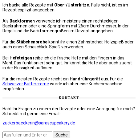
Ich backe alle Rezepte mit
Ober-/Unterhitze.
Falls nicht, ist es im
Rezept explizit angegeben.
Als
Backformen
verwende ich meistens einen rechteckigen
Backrahmen oder eine Springform mit 26cm Durchmesser. In der
Regel sind die Backformengrößen im Rezept angegeben.
Für die
Stäbchenprobe
könnt ihr einen Zahnstocher, Holzspieß oder
auch einen Schaschlick-Spieß verwenden.
Bei
Hefeteigen
reibe ich die frische Hefe mit den Fingern in das
Mehl. Das funktioniert sehr gut. Ihr könnt die Hefe aber auch zuerst
in der Flüssigkeit auflösen.
Für die meisten Rezepte reicht ein
Handrührgerät
aus. Für die
Schweizer Buttercreme
würde ich aber eine Küchenmaschine
empfehlen.
KONTAKT
Habt Ihr Fragen zu einem der Rezepte oder eine Anregung für mich?
Schreibt mit gerne eine Email.
zuckerbaeckerin@sarascupcakery.de
Suchst