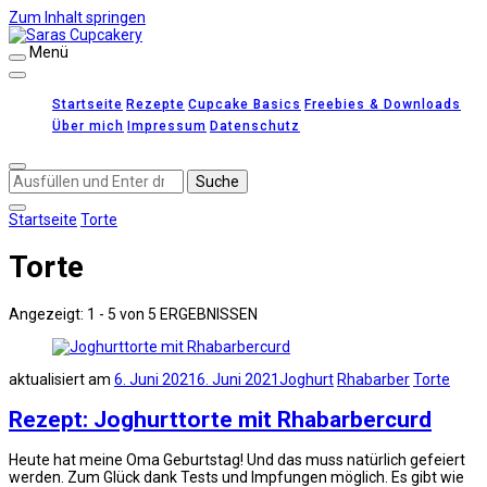
Zum Inhalt springen
Menü
Saras Cupcakery
leckere Rezepte für Kuchen, Cupcakes und Gebäck
Startseite
Rezepte
Cupcake Basics
Freebies & Downloads
Über mich
Impressum
Datenschutz
Suchst
du
nach
Startseite
Torte
etwas?
Torte
Angezeigt: 1 - 5 von 5 ERGEBNISSEN
aktualisiert am
6. Juni 2021
6. Juni 2021
Joghurt
Rhabarber
Torte
Rezept: Joghurttorte mit Rhabarbercurd
Heute hat meine Oma Geburtstag! Und das muss natürlich gefeiert
werden. Zum Glück dank Tests und Impfungen möglich. Es gibt wie