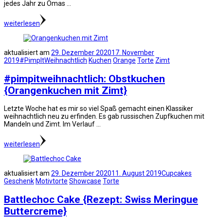
jedes Jahr zu Omas …
weiterlesen
aktualisiert am
29. Dezember 2020
17. November
2019
#PimpItWeihnachtlich
Kuchen
Orange
Torte
Zimt
#pimpitweihnachtlich: Obstkuchen
{Orangenkuchen mit Zimt}
Letzte Woche hat es mir so viel Spaß gemacht einen Klassiker
weihnachtlich neu zu erfinden. Es gab russischen Zupfkuchen mit
Mandeln und Zimt. Im Verlauf …
weiterlesen
aktualisiert am
29. Dezember 2020
11. August 2019
Cupcakes
Geschenk
Motivtorte
Showcase
Torte
Battlechoc Cake {Rezept: Swiss Meringue
Buttercreme}