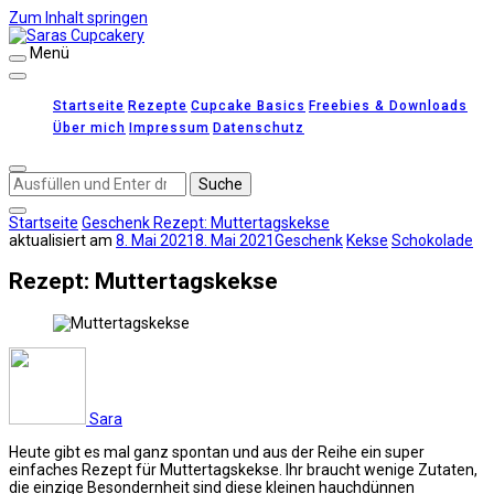
Zum Inhalt springen
Menü
Saras Cupcakery
leckere Rezepte für Kuchen, Cupcakes und Gebäck
Startseite
Rezepte
Cupcake Basics
Freebies & Downloads
Über mich
Impressum
Datenschutz
Suchst
du
nach
Startseite
Geschenk
Rezept: Muttertagskekse
etwas?
aktualisiert am
8. Mai 2021
8. Mai 2021
Geschenk
Kekse
Schokolade
Rezept: Muttertagskekse
Sara
Heute gibt es mal ganz spontan und aus der Reihe ein super
einfaches Rezept für Muttertagskekse. Ihr braucht wenige Zutaten,
die einzige Besondernheit sind diese kleinen hauchdünnen