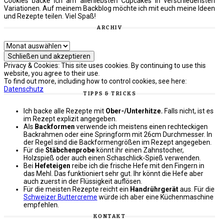
Cookies backe ich am allerliebsten Cupcakes in verschiedensten
Variationen. Auf meinem Backblog möchte ich mit euch meine Ideen
und Rezepte teilen. Viel Spaß!
ARCHIV
Archiv
Privacy & Cookies: This site uses cookies. By continuing to use this
website, you agree to their use.
To find out more, including how to control cookies, see here:
Datenschutz
TIPPS & TRICKS
Ich backe alle Rezepte mit
Ober-/Unterhitze.
Falls nicht, ist es
im Rezept explizit angegeben.
Als
Backformen
verwende ich meistens einen rechteckigen
Backrahmen oder eine Springform mit 26cm Durchmesser. In
der Regel sind die Backformengrößen im Rezept angegeben.
Für die
Stäbchenprobe
könnt ihr einen Zahnstocher,
Holzspieß oder auch einen Schaschlick-Spieß verwenden.
Bei
Hefeteigen
reibe ich die frische Hefe mit den Fingern in
das Mehl. Das funktioniert sehr gut. Ihr könnt die Hefe aber
auch zuerst in der Flüssigkeit auflösen.
Für die meisten Rezepte reicht ein
Handrührgerät
aus. Für die
Schweizer Buttercreme
würde ich aber eine Küchenmaschine
empfehlen.
KONTAKT