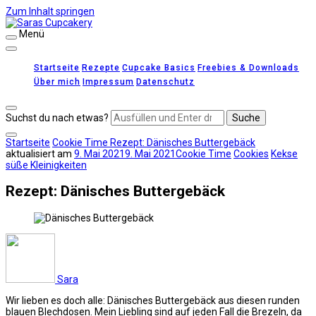
Zum Inhalt springen
Menü
Saras Cupcakery
leckere Rezepte für Kuchen, Cupcakes und Gebäck
Startseite
Rezepte
Cupcake Basics
Freebies & Downloads
Über mich
Impressum
Datenschutz
Suchst du nach etwas?
Startseite
Cookie Time
Rezept: Dänisches Buttergebäck
aktualisiert am
9. Mai 2021
9. Mai 2021
Cookie Time
Cookies
Kekse
süße Kleinigkeiten
Rezept: Dänisches Buttergebäck
Sara
Wir lieben es doch alle: Dänisches Buttergebäck aus diesen runden
blauen Blechdosen. Mein Liebling sind auf jeden Fall die Brezeln, da