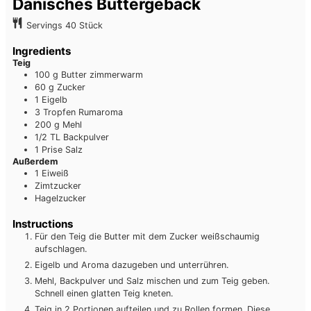
Dänisches Buttergebäck
Servings
40
Stück
Ingredients
Teig
100
g
Butter
zimmerwarm
60
g
Zucker
1
Eigelb
3
Tropfen
Rumaroma
200
g
Mehl
1/2
TL
Backpulver
1
Prise
Salz
Außerdem
1
Eiweiß
Zimtzucker
Hagelzucker
Instructions
Für den Teig die Butter mit dem Zucker weißschaumig
aufschlagen.
Eigelb und Aroma dazugeben und unterrühren.
Mehl, Backpulver und Salz mischen und zum Teig geben.
Schnell einen glatten Teig kneten.
Teig in 2 Portionen aufteilen und zu Rollen formen. Diese