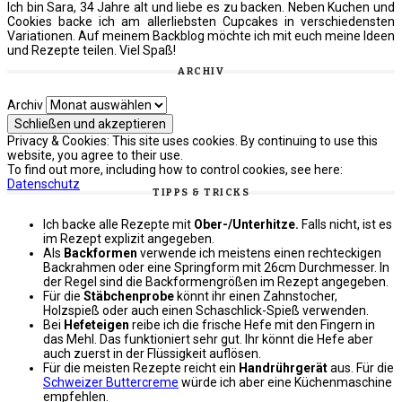
Ich bin Sara, 34 Jahre alt und liebe es zu backen. Neben Kuchen und
Cookies backe ich am allerliebsten Cupcakes in verschiedensten
Variationen. Auf meinem Backblog möchte ich mit euch meine Ideen
und Rezepte teilen. Viel Spaß!
ARCHIV
Archiv
Privacy & Cookies: This site uses cookies. By continuing to use this
website, you agree to their use.
To find out more, including how to control cookies, see here:
Datenschutz
TIPPS & TRICKS
Ich backe alle Rezepte mit
Ober-/Unterhitze.
Falls nicht, ist es
im Rezept explizit angegeben.
Als
Backformen
verwende ich meistens einen rechteckigen
Backrahmen oder eine Springform mit 26cm Durchmesser. In
der Regel sind die Backformengrößen im Rezept angegeben.
Für die
Stäbchenprobe
könnt ihr einen Zahnstocher,
Holzspieß oder auch einen Schaschlick-Spieß verwenden.
Bei
Hefeteigen
reibe ich die frische Hefe mit den Fingern in
das Mehl. Das funktioniert sehr gut. Ihr könnt die Hefe aber
auch zuerst in der Flüssigkeit auflösen.
Für die meisten Rezepte reicht ein
Handrührgerät
aus. Für die
Schweizer Buttercreme
würde ich aber eine Küchenmaschine
empfehlen.