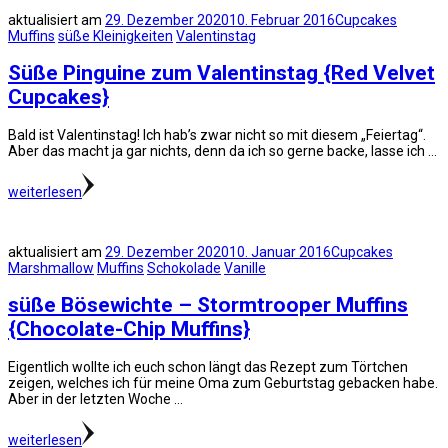
aktualisiert am
29. Dezember 2020
10. Februar 2016
Cupcakes
Muffins
süße Kleinigkeiten
Valentinstag
Süße Pinguine zum Valentinstag {Red Velvet
Cupcakes}
Bald ist Valentinstag! Ich hab’s zwar nicht so mit diesem „Feiertag“.
Aber das macht ja gar nichts, denn da ich so gerne backe, lasse ich …
weiterlesen
aktualisiert am
29. Dezember 2020
10. Januar 2016
Cupcakes
Marshmallow
Muffins
Schokolade
Vanille
süße Bösewichte – Stormtrooper Muffins
{Chocolate-Chip Muffins}
Eigentlich wollte ich euch schon längt das Rezept zum Törtchen
zeigen, welches ich für meine Oma zum Geburtstag gebacken habe.
Aber in der letzten Woche …
weiterlesen