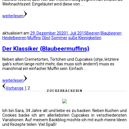
Weihnachtszeit. Eingeläutet wird diese von …
weiterlesen
aktualisiert am
29. Dezember 2020
1. Juli 2015
Beeren
Blaubeeren
Heidelbeeren
Muffins
Obst
Sommer
süße Kleinigkeiten
Der Klassiker {Blaubeermuffins}
Neben allen Cremetorten, Törtchen und Cupcakes (ohje, letztere
gab’s schon lange nicht mehr, das muss sich ändern!) muss es
manchmal ein einfacher Muffin sein. Einfach …
weiterlesen
Seitennummerierung
Seite
Seite
Vorherige
1
2
ZUCKERBÄCKERIN
der
Beiträge
Ich bin Sara, 34 Jahre alt und liebe es zu backen. Neben Kuchen und
Cookies backe ich am allerliebsten Cupcakes in verschiedensten
Variationen. Auf meinem Backblog möchte ich mit euch meine Ideen
und Rezepte teilen. Viel Spaß!