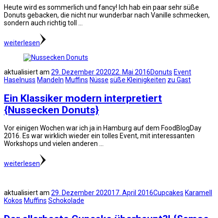
Heute wird es sommerlich und fancy! Ich hab ein paar sehr süße
Donuts gebacken, die nicht nur wunderbar nach Vanille schmecken,
sondern auch richtig toll …
weiterlesen
aktualisiert am
29. Dezember 2020
22. Mai 2016
Donuts
Event
Haselnuss
Mandeln
Muffins
Nüsse
süße Kleinigkeiten
zu Gast
Ein Klassiker modern interpretiert
{Nussecken Donuts}
Vor einigen Wochen war ich ja in Hamburg auf dem FoodBlogDay
2016. Es war wirklich wieder ein tolles Event, mit interessanten
Workshops und vielen anderen …
weiterlesen
aktualisiert am
29. Dezember 2020
17. April 2016
Cupcakes
Karamell
Kokos
Muffins
Schokolade