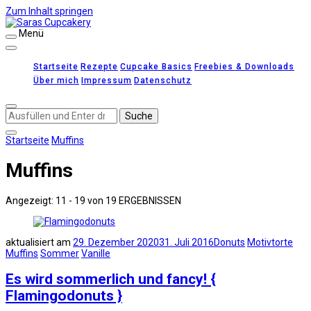
Zum Inhalt springen
Menü
Saras Cupcakery
leckere Rezepte für Kuchen, Cupcakes und Gebäck
Startseite
Rezepte
Cupcake Basics
Freebies & Downloads
Über mich
Impressum
Datenschutz
Suchst
du
nach
Startseite
Muffins
etwas?
Muffins
Angezeigt: 11 - 19 von 19 ERGEBNISSEN
aktualisiert am
29. Dezember 2020
31. Juli 2016
Donuts
Motivtorte
Muffins
Sommer
Vanille
Es wird sommerlich und fancy! {
Flamingodonuts }