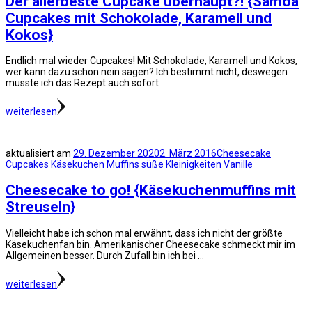
Der allerbeste Cupcake überhaupt?! {Samoa
Cupcakes mit Schokolade, Karamell und
Kokos}
Endlich mal wieder Cupcakes! Mit Schokolade, Karamell und Kokos,
wer kann dazu schon nein sagen? Ich bestimmt nicht, deswegen
musste ich das Rezept auch sofort …
weiterlesen
aktualisiert am
29. Dezember 2020
2. März 2016
Cheesecake
Cupcakes
Käsekuchen
Muffins
süße Kleinigkeiten
Vanille
Cheesecake to go! {Käsekuchenmuffins mit
Streuseln}
Vielleicht habe ich schon mal erwähnt, dass ich nicht der größte
Käsekuchenfan bin. Amerikanischer Cheesecake schmeckt mir im
Allgemeinen besser. Durch Zufall bin ich bei …
weiterlesen