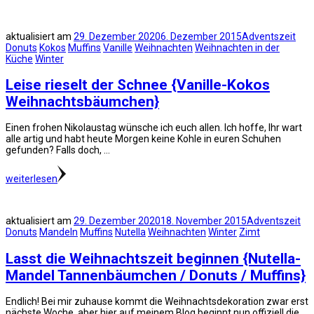
aktualisiert am
29. Dezember 2020
6. Dezember 2015
Adventszeit
Donuts
Kokos
Muffins
Vanille
Weihnachten
Weihnachten in der
Küche
Winter
Leise rieselt der Schnee {Vanille-Kokos
Weihnachtsbäumchen}
Einen frohen Nikolaustag wünsche ich euch allen. Ich hoffe, Ihr wart
alle artig und habt heute Morgen keine Kohle in euren Schuhen
gefunden? Falls doch, …
weiterlesen
aktualisiert am
29. Dezember 2020
18. November 2015
Adventszeit
Donuts
Mandeln
Muffins
Nutella
Weihnachten
Winter
Zimt
Lasst die Weihnachtszeit beginnen {Nutella-
Mandel Tannenbäumchen / Donuts / Muffins}
Endlich! Bei mir zuhause kommt die Weihnachtsdekoration zwar erst
nächste Woche, aber hier auf meinem Blog beginnt nun offiziell die