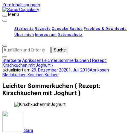
Zum Inhalt springen
Menü
Saras Cupcakery
leckere Rezepte für Kuchen, Cupcakes und Gebäck
Startseite
Rezepte
Cupcake Basics
Freebies & Downloads
Über mich
Impressum
Datenschutz
Suchst
du
nach
Startseite
Aprikosen
Leichter Sommerkuchen { Rezept:
etwas?
Kirschkuchen mit Joghurt }
aktualisiert am
29. Dezember 2020
1. Juli 2018
Aprikosen
Blechkuchen
Kirschen
Kuchen
Leichter Sommerkuchen { Rezept:
Kirschkuchen mit Joghurt }
Sara