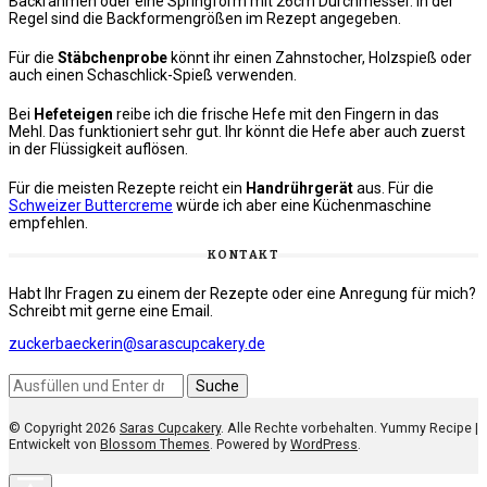
Backrahmen oder eine Springform mit 26cm Durchmesser. In der
Regel sind die Backformengrößen im Rezept angegeben.
Für die
Stäbchenprobe
könnt ihr einen Zahnstocher, Holzspieß oder
auch einen Schaschlick-Spieß verwenden.
Bei
Hefeteigen
reibe ich die frische Hefe mit den Fingern in das
Mehl. Das funktioniert sehr gut. Ihr könnt die Hefe aber auch zuerst
in der Flüssigkeit auflösen.
Für die meisten Rezepte reicht ein
Handrührgerät
aus. Für die
Schweizer Buttercreme
würde ich aber eine Küchenmaschine
empfehlen.
KONTAKT
Habt Ihr Fragen zu einem der Rezepte oder eine Anregung für mich?
Schreibt mit gerne eine Email.
zuckerbaeckerin@sarascupcakery.de
Suchst
du
nach
© Copyright 2026
Saras Cupcakery
. Alle Rechte vorbehalten. Yummy Recipe |
etwas?
Entwickelt von
Blossom Themes
. Powered by
WordPress
.