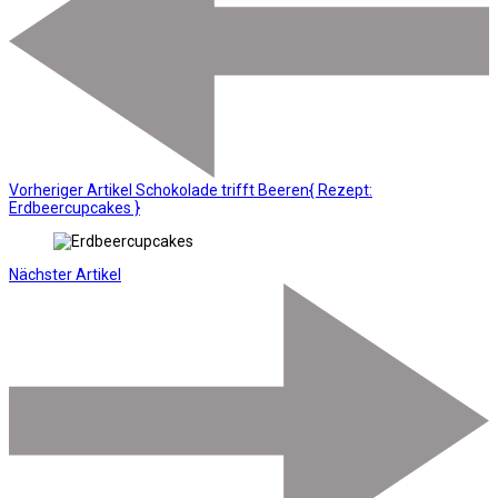
Vorheriger Artikel
Schokolade trifft Beeren{ Rezept:
Erdbeercupcakes }
Nächster Artikel