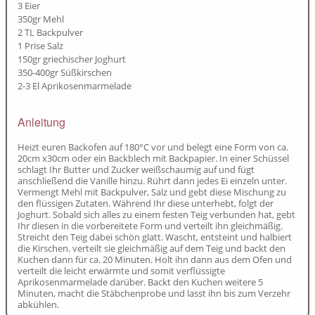
3 Eier
350gr Mehl
2 TL Backpulver
1 Prise Salz
150gr griechischer Joghurt
350-400gr Süßkirschen
2-3 El Aprikosenmarmelade
Anleitung
Heizt euren Backofen auf 180°C vor und belegt eine Form von ca.
20cm x30cm oder ein Backblech mit Backpapier. In einer Schüssel
schlagt Ihr Butter und Zucker weißschaumig auf und fügt
anschließend die Vanille hinzu. Rührt dann jedes Ei einzeln unter.
Vermengt Mehl mit Backpulver, Salz und gebt diese Mischung zu
den flüssigen Zutaten. Während Ihr diese unterhebt, folgt der
Joghurt. Sobald sich alles zu einem festen Teig verbunden hat, gebt
Ihr diesen in die vorbereitete Form und verteilt ihn gleichmäßig.
Streicht den Teig dabei schön glatt. Wascht, entsteint und halbiert
die Kirschen. verteilt sie gleichmäßig auf dem Teig und backt den
Kuchen dann für ca. 20 Minuten. Holt ihn dann aus dem Ofen und
verteilt die leicht erwärmte und somit verflüssigte
Aprikosenmarmelade darüber. Backt den Kuchen weitere 5
Minuten, macht die Stäbchenprobe und lasst ihn bis zum Verzehr
abkühlen.