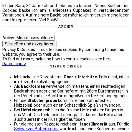
Ich bin Sara, 34 Jahre alt und liebe es zu backen. Neben Kuchen und
Cookies backe ich am allerliebsten Cupcakes in verschiedensten
Variationen. Auf meinem Backblog möchte ich mit euch meine Ideen
und Rezepte teilen. Viel Spaß!
ARCHIV
Archiv
Privacy & Cookies: This site uses cookies. By continuing to use this
website, you agree to their use.
To find out more, including how to control cookies, see here:
Datenschutz
TIPPS & TRICKS
Ich backe alle Rezepte mit
Ober-/Unterhitze.
Falls nicht, ist es
im Rezept explizit angegeben.
Als
Backformen
verwende ich meistens einen rechteckigen
Backrahmen oder eine Springform mit 26cm Durchmesser. In
der Regel sind die Backformengrößen im Rezept angegeben.
Für die
Stäbchenprobe
könnt ihr einen Zahnstocher,
Holzspieß oder auch einen Schaschlick-Spieß verwenden.
Bei
Hefeteigen
reibe ich die frische Hefe mit den Fingern in
das Mehl. Das funktioniert sehr gut. Ihr könnt die Hefe aber
auch zuerst in der Flüssigkeit auflösen.
Für die meisten Rezepte reicht ein
Handrührgerät
aus. Für die
Schweizer Buttercreme
würde ich aber eine Küchenmaschine