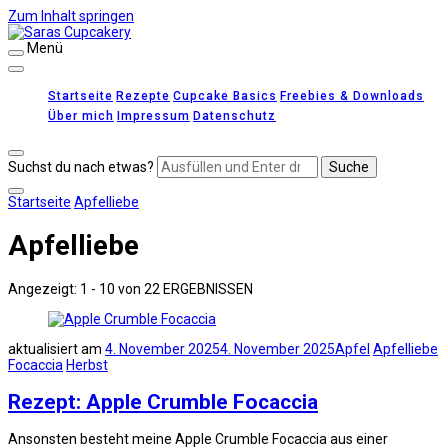
Zum Inhalt springen
Menü
Saras Cupcakery
leckere Rezepte für Kuchen, Cupcakes und Gebäck
Startseite
Rezepte
Cupcake Basics
Freebies & Downloads
Über mich
Impressum
Datenschutz
Suchst du nach etwas?
Startseite
Apfelliebe
Apfelliebe
Angezeigt: 1 - 10 von 22 ERGEBNISSEN
aktualisiert am
4. November 2025
4. November 2025
Apfel
Apfelliebe
Focaccia
Herbst
Rezept: Apple Crumble Focaccia
Ansonsten besteht meine Apple Crumble Focaccia aus einer