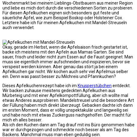
Wochenmarkt bei meinem Lieblings-Obstbauern aus meiner Region
und liebe es mich dort durch die verschiedenen Sorten zu probieren.
Für diesen Apfelkuchen eignen sich besonders gut feste und
säuerliche Äpfel, wie zum Beispiel Boskop oder Holsteiner Cox.
Letztere habe ich für meinen Apfelkuchen mit Mandel-Streuseln
auch verwendet.
Okay, gerade im Herbst, wenn die Apfelsaison frisch gestartet ist,
backe ich meistens mit den Äpfeln aus Mamas Garten. Sie sind
sauer, frisch und leider nicht zum Essen auf die Faust geeignet. Man
muss sie eigentlich immer aufschneiden und inspizieren, bevor sie
verspeist werden können. Aber genau das stört ja bei einem
Apfelkuchen gar nicht. Wir kochen auch sehr viel Apfelmus selber
ein. Denn was passt besser zu Milchreis und Pfannkuchen?
Dieses Apfelkuchenrezept habe ich im
Knusperstübchen
entdeckt.
Wir backen zuhause meistens gedeckten Apfelkuchen aus
Mürbeteig und mit einer Apfelkompottfüllung, aber ich wollte mal
etwas Anderes ausprobieren. Mandelstreusel und die besondere Art
der Füllung haben mich direkt überzeugt. Gebacken dachte ich dann
im ersten Moment, dass er völlig unspektakulär und langweilig sei
und habe noch mit etwas Zuckerguss nachgeholfen. Der macht für
mich eh alles besser.
Als ich den Kuchen dann am Tag drauf mit ins Büro genommen habe
war er durchgezogen und schmeckte noch besser als am Tag des
Backens. Manchmal muss man eben geduldig sein.