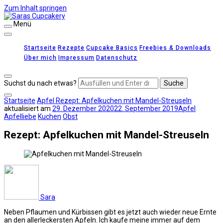
Zum Inhalt springen
Menü
Saras Cupcakery
leckere Rezepte für Kuchen, Cupcakes und Gebäck
Startseite
Rezepte
Cupcake Basics
Freebies & Downloads
Über mich
Impressum
Datenschutz
Suchst du nach etwas?
Startseite
Apfel
Rezept: Apfelkuchen mit Mandel-Streuseln
aktualisiert am
29. Dezember 2020
22. September 2019
Apfel
Apfelliebe
Kuchen
Obst
Rezept: Apfelkuchen mit Mandel-Streuseln
Sara
Neben Pflaumen und Kürbissen gibt es jetzt auch wieder neue Ernte
an den allerleckersten Äpfeln. Ich kaufe meine immer auf dem