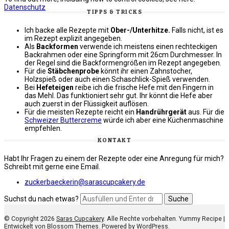
Datenschutz
TIPPS & TRICKS
Ich backe alle Rezepte mit
Ober-/Unterhitze.
Falls nicht, ist es
im Rezept explizit angegeben.
Als
Backformen
verwende ich meistens einen rechteckigen
Backrahmen oder eine Springform mit 26cm Durchmesser. In
der Regel sind die Backformengrößen im Rezept angegeben.
Für die
Stäbchenprobe
könnt ihr einen Zahnstocher,
Holzspieß oder auch einen Schaschlick-Spieß verwenden.
Bei
Hefeteigen
reibe ich die frische Hefe mit den Fingern in
das Mehl. Das funktioniert sehr gut. Ihr könnt die Hefe aber
auch zuerst in der Flüssigkeit auflösen.
Für die meisten Rezepte reicht ein
Handrührgerät
aus. Für die
Schweizer Buttercreme
würde ich aber eine Küchenmaschine
empfehlen.
KONTAKT
Habt Ihr Fragen zu einem der Rezepte oder eine Anregung für mich?
Schreibt mit gerne eine Email.
zuckerbaeckerin@sarascupcakery.de
Suchst du nach etwas?
© Copyright 2026
Saras Cupcakery
. Alle Rechte vorbehalten. Yummy Recipe |
Entwickelt von
Blossom Themes
. Powered by
WordPress
.