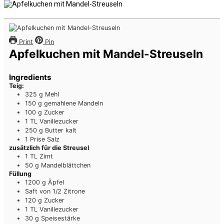
Print
Pin
Apfelkuchen mit Mandel-Streuseln
Ingredients
Teig:
325
g
Mehl
150
g
gemahlene Mandeln
100
g
Zucker
1
TL
Vanillezucker
250
g
Butter
kalt
1
Prise
Salz
zusätzlich für die Streusel
1
TL
Zimt
50
g
Mandelblättchen
Füllung
1200
g
Äpfel
Saft von 1/2 Zitrone
120
g
Zucker
1
TL
Vanillezucker
30
g
Speisestärke