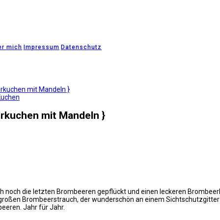
er mich
Impressum
Datenschutz
rkuchen mit Mandeln }
Kuchen
rkuchen mit Mandeln }
 ich noch die letzten Brombeeren gepflückt und einen leckeren Brombe
großen Brombeerstrauch, der wunderschön an einem Sichtschutzgitter 
eeren. Jahr für Jahr.