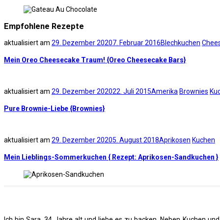
Empfohlene Rezepte
aktualisiert am
29. Dezember 2020
7. Februar 2016
Blechkuchen
Chee
Mein Oreo Cheesecake Traum! {Oreo Cheesecake Bars}
aktualisiert am
29. Dezember 2020
22. Juli 2015
Amerika
Brownies
Ku
Pure Brownie-Liebe {Brownies}
aktualisiert am
29. Dezember 2020
5. August 2018
Aprikosen
Kuchen
Mein Lieblings-Sommerkuchen { Rezept: Aprikosen-Sandkuchen }
Ich bin Sara, 34 Jahre alt und liebe es zu backen. Neben Kuchen u