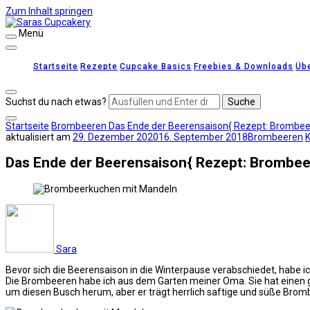
Zum Inhalt springen
Menü
Saras Cupcakery
leckere Rezepte für Kuchen, Cupcakes und Gebäck
Startseite
Rezepte
Cupcake Basics
Freebies & Downloads
Üb
Suchst du nach etwas?
Startseite
Brombeeren
Das Ende der Beerensaison{ Rezept: Brombee
aktualisiert am
29. Dezember 2020
16. September 2018
Brombeeren
Das Ende der Beerensaison{ Rezept: Brombee
Sara
Bevor sich die Beerensaison in die Winterpause verabschiedet, habe
Die Brombeeren habe ich aus dem Garten meiner Oma. Sie hat einen 
um diesen Busch herum, aber er trägt herrlich saftige und süße Bromb