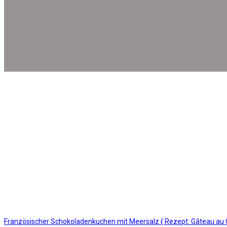
Französischer Schokoladenkuchen mit Meersalz { Rezept: Gâteau au 