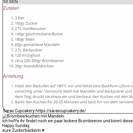
50 MIN
Zutaten
3 Eier
160gr Zucker
2 TL Vanillezucker
140gr geschmolzene Butter
180gr Mehl
85gr gemahlene Mandeln
2 TL Backpulver
120 ml Joghurt
circa 200-300gr Brombeeren
30gr Mandelblättchen
Anleitung
Heizt den Backofen auf 180°C vor und fettet eine Backform (20cm x
vorsichtig unter. Vermischt Mehl mit Mandeln und Backpulver und g
dem Teig, drückt sie etwas ein und bestreut den Kuchen mit den M
Backt den Kuchen für 20-25 Minuten und lasst ihn vor dem servier
Saras Cupcakery https://sarascupcakery.de/
Ich hoffe ihr findet noch ein paar leckere Brombeeren und könnt die
Happy Sunday,
eure Zuckerbäckerin ♥