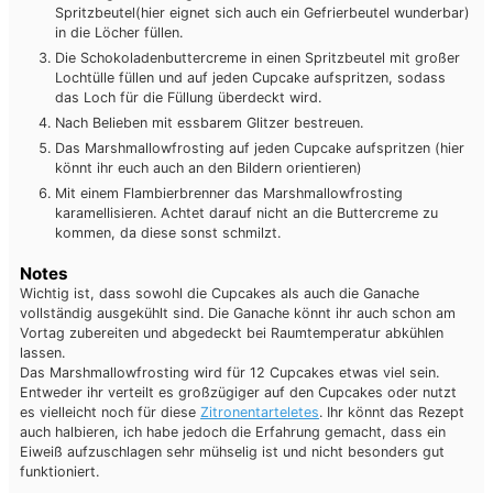
Spritzbeutel(hier eignet sich auch ein Gefrierbeutel wunderbar)
in die Löcher füllen.
Die Schokoladenbuttercreme in einen Spritzbeutel mit großer
Lochtülle füllen und auf jeden Cupcake aufspritzen, sodass
das Loch für die Füllung überdeckt wird.
Nach Belieben mit essbarem Glitzer bestreuen.
Das Marshmallowfrosting auf jeden Cupcake aufspritzen (hier
könnt ihr euch auch an den Bildern orientieren)
Mit einem Flambierbrenner das Marshmallowfrosting
karamellisieren. Achtet darauf nicht an die Buttercreme zu
kommen, da diese sonst schmilzt.
Notes
Wichtig ist, dass sowohl die Cupcakes als auch die Ganache
vollständig ausgekühlt sind. Die Ganache könnt ihr auch schon am
Vortag zubereiten und abgedeckt bei Raumtemperatur abkühlen
lassen.
Das Marshmallowfrosting wird für 12 Cupcakes etwas viel sein.
Entweder ihr verteilt es großzügiger auf den Cupcakes oder nutzt
es vielleicht noch für diese
Zitronentarteletes
. Ihr könnt das Rezept
auch halbieren, ich habe jedoch die Erfahrung gemacht, dass ein
Eiweiß aufzuschlagen sehr mühselig ist und nicht besonders gut
funktioniert.