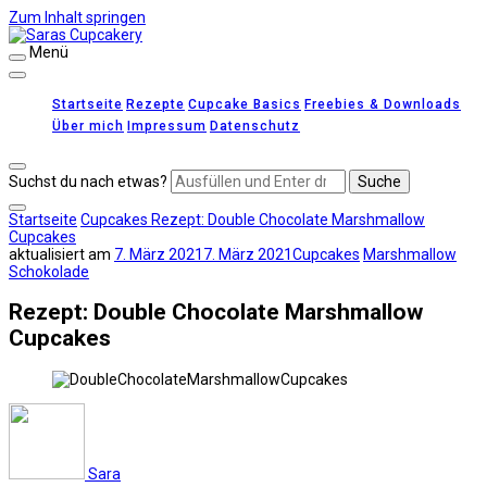
Zum Inhalt springen
Menü
Saras Cupcakery
leckere Rezepte für Kuchen, Cupcakes und Gebäck
Startseite
Rezepte
Cupcake Basics
Freebies & Downloads
Über mich
Impressum
Datenschutz
Suchst du nach etwas?
Startseite
Cupcakes
Rezept: Double Chocolate Marshmallow
Cupcakes
aktualisiert am
7. März 2021
7. März 2021
Cupcakes
Marshmallow
Schokolade
Rezept: Double Chocolate Marshmallow
Cupcakes
Sara