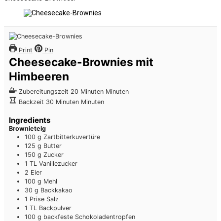
Print
Pin
Cheesecake-Brownies mit
Himbeeren
Zubereitungszeit
20
Minuten
Minuten
Backzeit
30
Minuten
Minuten
Ingredients
Brownieteig
100
g
Zartbitterkuvertüre
125
g
Butter
150
g
Zucker
1
TL
Vanillezucker
2
Eier
100
g
Mehl
30
g
Backkakao
1
Prise
Salz
1
TL
Backpulver
100
g
backfeste Schokoladentropfen