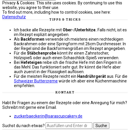
Privacy & Cookies: This site uses cookies. By continuing to use this
website, you agree to their use.
To find out more, including how to control cookies, see here:
Datenschutz
TIPPS & TRICKS
Ich backe alle Rezepte mit
Ober-/Unterhitze.
Falls nicht, ist es
im Rezept explizit angegeben.
Als
Backformen
verwende ich meistens einen rechteckigen
Backrahmen oder eine Springform mit 26cm Durchmesser. In
der Regel sind die Backformengrößen im Rezept angegeben.
Für die
Stäbchenprobe
könnt ihr einen Zahnstocher,
Holzspieß oder auch einen Schaschlick-Spieß verwenden.
Bei
Hefeteigen
reibe ich die frische Hefe mit den Fingern in
das Mehl. Das funktioniert sehr gut. Ihr könnt die Hefe aber
auch zuerst in der Flüssigkeit auflösen.
Für die meisten Rezepte reicht ein
Handrührgerät
aus. Für die
Schweizer Buttercreme
würde ich aber eine Küchenmaschine
empfehlen.
KONTAKT
Habt Ihr Fragen zu einem der Rezepte oder eine Anregung für mich?
Schreibt mit gerne eine Email.
zuckerbaeckerin@sarascupcakery.de
Suchst du nach etwas?