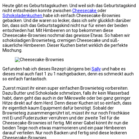
Heute gibt es Geburtstagskuchen. Und weil sich das Geburtstagskind
nicht entscheiden konnte zwischen
Cheesecake
oder
Schokoladenkuchen
habe ich einfach Cheesecake-Brownies
gebacken. Und die waren so lecker, dass ich sehr glücklich darüber
bin, dass sich das Geburtstagskind nicht nur für einen der beiden
entschieden hat. Mit Himbeeren on top bekommen diese
Cheesecake-Brownies nochmal das gewisse Etwas. So haben wir
schokoladigen Brownieteig, cremigen Cheesecake und süß-
säuerliche Himbeeren. Dieser Kuchen bietet wirklich die perfekte
Mischung.
Gefunden hab ich dieses Rezept übrigens bei
Sally
und habe es
dieses mal auch fast 1 zu 1 nachgebacken, denn es schmeckt auch
so einfach fantastisch.
Zuerst müsst ihr einen super einfachen Brownieteig vorbereiten.
Dazu Butter und Schokolade schmelzen, falls ihr kein Wasserbad
habt, dann geht das auch in der Mikrowelle oder bei ganz geringer
Hitze direkt auf dem Herd. Denn dieser Kuchen ist so einfach, dass
ihr eigentlich kaum Equipment dafür benötigt. Sobald der
Brownieteig zusammengerührt ist, müsst ihr nur noch Frischkäse
mit Ei und Puderzucker verrühren und der zweite Teil für die
Cheesecake-Brownies ist fertig. Mit einer Gabel könnt ihr nun die
beiden Teige noch etwas marmorieren und ein paar Himbeeren
darauf verteilen. Nur noch Backen und fertig sind diese leckeren
Cheesecake-Brownies.