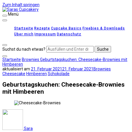
Zum Inhalt springen
Menü
Saras Cupcakery
leckere Rezepte für Kuchen, Cupcakes und Gebäck
Startseite
Rezepte
Cupcake Basics
Freebies & Downloads
Über mich
Impressum
Datenschutz
Suchst du nach etwas?
Startseite
Brownies
Geburtstagskuchen: Cheesecake-Brownies mit
Himbeeren
aktualisiert am
21. Februar 2021
21. Februar 2021
Brownies
Cheesecake
Himbeeren
Schokolade
Geburtstagskuchen: Cheesecake-Brownies
mit Himbeeren
Sara