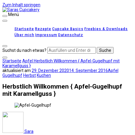
Zum Inhalt springen
Menü
Saras Cupcakery
leckere Rezepte für Kuchen, Cupcakes und Gebäck
Startseite
Rezepte
Cupcake Basics
Freebies & Downloads
Über mich
Impressum
Datenschutz
Suchst du nach etwas?
Startseite
Apfel
Herbstlich Willkommen { Apfel-Gugelhupf mit
Karamellguss }
aktualisiert am
29. Dezember 2020
14. September 2016
Apfel
Gugelhupf
Herbst
Kuchen
Herbstlich Willkommen { Apfel-Gugelhupf
mit Karamellguss }
Sara