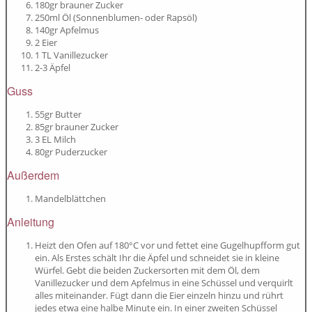
180gr brauner Zucker
250ml Öl (Sonnenblumen- oder Rapsöl)
140gr Apfelmus
2 Eier
1 TL Vanillezucker
2-3 Äpfel
Guss
55gr Butter
85gr brauner Zucker
3 EL Milch
80gr Puderzucker
Außerdem
Mandelblättchen
Anleitung
Heizt den Ofen auf 180°C vor und fettet eine Gugelhupfform gut
ein. Als Erstes schält Ihr die Äpfel und schneidet sie in kleine
Würfel. Gebt die beiden Zuckersorten mit dem Öl, dem
Vanillezucker und dem Apfelmus in eine Schüssel und verquirlt
alles miteinander. Fügt dann die Eier einzeln hinzu und rührt
jedes etwa eine halbe Minute ein. In einer zweiten Schüssel