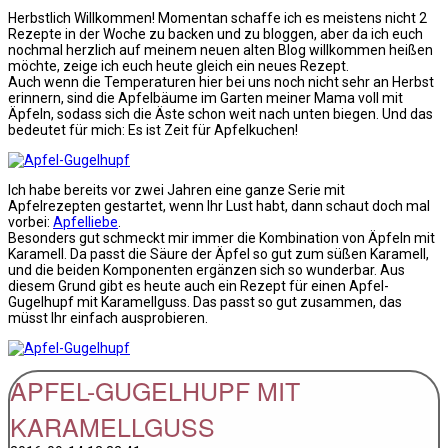
Herbstlich Willkommen! Momentan schaffe ich es meistens nicht 2
Rezepte in der Woche zu backen und zu bloggen, aber da ich euch
nochmal herzlich auf meinem neuen alten Blog willkommen heißen
möchte, zeige ich euch heute gleich ein neues Rezept.
Auch wenn die Temperaturen hier bei uns noch nicht sehr an Herbst
erinnern, sind die Apfelbäume im Garten meiner Mama voll mit
Äpfeln, sodass sich die Äste schon weit nach unten biegen. Und das
bedeutet für mich: Es ist Zeit für Apfelkuchen!
Ich habe bereits vor zwei Jahren eine ganze Serie mit
Apfelrezepten gestartet, wenn Ihr Lust habt, dann schaut doch mal
vorbei:
Apfelliebe
.
Besonders gut schmeckt mir immer die Kombination von Äpfeln mit
Karamell. Da passt die Säure der Äpfel so gut zum süßen Karamell,
und die beiden Komponenten ergänzen sich so wunderbar. Aus
diesem Grund gibt es heute auch ein Rezept für einen Apfel-
Gugelhupf mit Karamellguss. Das passt so gut zusammen, das
müsst Ihr einfach ausprobieren.
APFEL-GUGELHUPF MIT
KARAMELLGUSS