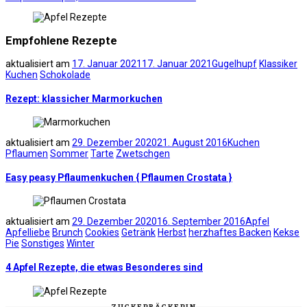
Empfohlene Rezepte
aktualisiert am
17. Januar 2021
17. Januar 2021
Gugelhupf
Klassiker
Kuchen
Schokolade
Rezept: klassicher Marmorkuchen
aktualisiert am
29. Dezember 2020
21. August 2016
Kuchen
Pflaumen
Sommer
Tarte
Zwetschgen
Easy peasy Pflaumenkuchen { Pflaumen Crostata }
aktualisiert am
29. Dezember 2020
16. September 2016
Apfel
Apfelliebe
Brunch
Cookies
Getränk
Herbst
herzhaftes Backen
Kekse
Pie
Sonstiges
Winter
4 Apfel Rezepte, die etwas Besonderes sind