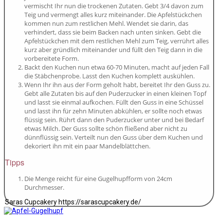
vermischt Ihr nun die trockenen Zutaten. Gebt 3/4 davon zum
Teig und vermengt alles kurz miteinander. Die Apfelstückchen
kommen nun zum restlichen Mehl. Wendet sie darin, das
verhindert, dass sie beim Backen nach unten sinken. Gebt die
Apfelstückchen mit dem restlichen Mehl zum Teig, verrührt alles
kurz aber gründlich miteinander und füllt den Teig dann in die
vorbereitete Form.
Backt den Kuchen nun etwa 60-70 Minuten, macht auf jeden Fall
die Stäbchenprobe. Lasst den Kuchen komplett auskühlen.
Wenn Ihr ihn aus der Form geholt habt, bereitet Ihr den Guss zu.
Gebt alle Zutaten bis auf den Puderzucker in einen kleinen Topf
und lasst sie einmal aufkochen. Füllt den Guss in eine Schüssel
und lasst ihn für zehn Minuten abkühlen, er sollte noch etwas
flüssig sein. Rührt dann den Puderzucker unter und bei Bedarf
etwas Milch. Der Guss sollte schön fließend aber nicht zu
dünnflüssig sein. Verteilt nun den Guss über dem Kuchen und
dekoriert ihn mit ein paar Mandelblättchen.
Tipps
Die Menge reicht für eine Gugelhupfform von 24cm
Durchmesser.
Saras Cupcakery https://sarascupcakery.de/