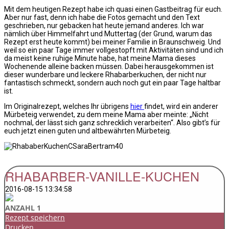
Mit dem heutigen Rezept habe ich quasi einen Gastbeitrag für euch.
Aber nur fast, denn ich habe die Fotos gemacht und den Text
geschrieben, nur gebacken hat heute jemand anderes. Ich war
nämlich über Himmelfahrt und Muttertag (der Grund, warum das
Rezept erst heute kommt) bei meiner Familie in Braunschweig. Und
weil so ein paar Tage immer vollgestopft mit Aktivitäten sind und ich
da meist keine ruhige Minute habe, hat meine Mama dieses
Wochenende alleine backen müssen. Dabei herausgekommen ist
dieser wunderbare und leckere Rhabarberkuchen, der nicht nur
fantastisch schmeckt, sondern auch noch gut ein paar Tage haltbar
ist.
Im Originalrezept, welches Ihr übrigens
hier
findet, wird ein anderer
Mürbeteig verwendet, zu dem meine Mama aber meinte: „Nicht
nochmal, der lässt sich ganz schrecklich verarbeiten“. Also gibt’s für
euch jetzt einen guten und altbewährten Mürbeteig.
RHABARBER-VANILLE-KUCHEN
2016-08-15 13:34:58
ANZAHL 1
Rezept speichern
Drucken