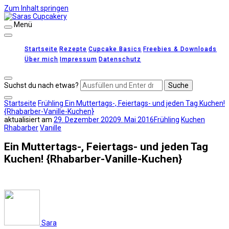
Zum Inhalt springen
Menü
Saras Cupcakery
leckere Rezepte für Kuchen, Cupcakes und Gebäck
Startseite
Rezepte
Cupcake Basics
Freebies & Downloads
Über mich
Impressum
Datenschutz
Suchst du nach etwas?
Startseite
Frühling
Ein Muttertags-, Feiertags- und jeden Tag Kuchen!
{Rhabarber-Vanille-Kuchen}
aktualisiert am
29. Dezember 2020
9. Mai 2016
Frühling
Kuchen
Rhabarber
Vanille
Ein Muttertags-, Feiertags- und jeden Tag
Kuchen! {Rhabarber-Vanille-Kuchen}
Sara