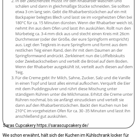
In der Zwischenzeit müsst Ihr den Rhabarber waschen und
schälen und dann in gleichmäßige Stücke schneiden. Sie sollten
etwa 3 cm lang sein. Gebt die Rhabarberstückchen auf ein mit
Backpapier belegtes Blech und lasst sie im vorgeheizten Ofen bei
180°C für ca. 15 Minuten dünsten. Wenn der Rhabarber weich ist,
nehmt ihn aus dem Ofen und lasst ihn auskühlen. Rollt nun den
Mürbeteig ca. 3-4 mm dick aus und stecht einen Kreis mit 26cm
Durchmesser (oder der Größe, der eure Springform entspricht)
aus. Legt den Teigkreis in eure Springform und formt aus dem
restlichen Teig einen Rand, den ihr mit dem Daumen an der
Springformwand andrückt. Zerkleinert nun die Löffelbiskuits
oder Zwiebackscheiben und verteilt die Brösel auf dem Boden.
Wenn der Rhabarber ausgekühlt ist, verteilt auch diesen auf dem
Teig.
Für die Creme gebt Ihr Milch, Sahne, Zucker, Salz und die Vanille
in einen Topf und lasst alles einmal aufkochen. Verquirlt die Eier
mit dem Puddingpulver und rührt diese Mischung unter
ständigem Rühren unter die Milchmasse. Erhitzt die Creme unter
Rühren nochmal, bis sie anfängt einzudicken und verteilt sie
dann auf den Rhabarberstückchen. Backt den Kuchen nun bei
210°C im vorgeheizten Ofen für ca. 30 -35 Minuten und lasst ihn
anschließend gut auskühlen.
Saras Cupcakery https://sarascupcakery.de/
Wie schon erwähnt, hält sich der Kuchen im Kühlschrank locker für