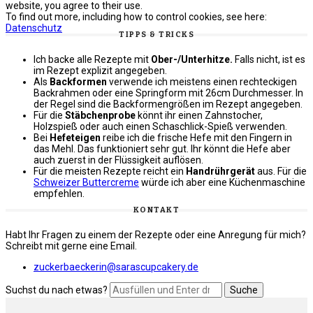
website, you agree to their use.
To find out more, including how to control cookies, see here:
Datenschutz
TIPPS & TRICKS
Ich backe alle Rezepte mit
Ober-/Unterhitze.
Falls nicht, ist es
im Rezept explizit angegeben.
Als
Backformen
verwende ich meistens einen rechteckigen
Backrahmen oder eine Springform mit 26cm Durchmesser. In
der Regel sind die Backformengrößen im Rezept angegeben.
Für die
Stäbchenprobe
könnt ihr einen Zahnstocher,
Holzspieß oder auch einen Schaschlick-Spieß verwenden.
Bei
Hefeteigen
reibe ich die frische Hefe mit den Fingern in
das Mehl. Das funktioniert sehr gut. Ihr könnt die Hefe aber
auch zuerst in der Flüssigkeit auflösen.
Für die meisten Rezepte reicht ein
Handrührgerät
aus. Für die
Schweizer Buttercreme
würde ich aber eine Küchenmaschine
empfehlen.
KONTAKT
Habt Ihr Fragen zu einem der Rezepte oder eine Anregung für mich?
Schreibt mit gerne eine Email.
zuckerbaeckerin@sarascupcakery.de
Suchst du nach etwas?