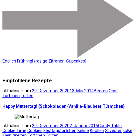
Endlich Frühling! {rosige Zitronen-Cupcakes}
Empfohlene Rezepte
aktualisiert am
29. Dezember 2020
13. Mai 2014
Beeren
Obst
Törtchen
Torten
Happy Muttertag! {Schokoladen-Vanille-Blaubeer Türmchen}
aktualisiert am
29. Dezember 2020
2. Januar 2015
Candy Table
Cookie Time
Cookies
Festtagstörtchen
Kekse
Kuchen
Silvester
süße
Kleinigkeiten
Törtchen
Torten