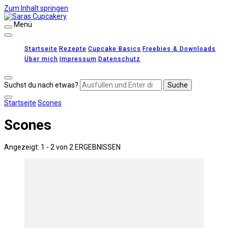
Zum Inhalt springen
Menü
Saras Cupcakery
leckere Rezepte für Kuchen, Cupcakes und Gebäck
Startseite
Rezepte
Cupcake Basics
Freebies & Downloads
Über mich
Impressum
Datenschutz
Suchst du nach etwas?
Startseite
Scones
Scones
Angezeigt: 1 - 2 von 2 ERGEBNISSEN