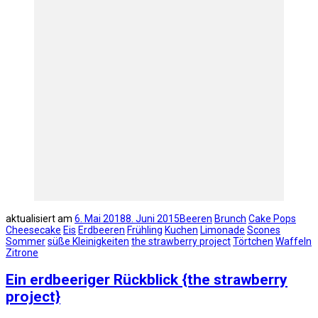
aktualisiert am
6. Mai 2018
8. Juni 2015
Beeren
Brunch
Cake Pops
Cheesecake
Eis
Erdbeeren
Frühling
Kuchen
Limonade
Scones
Sommer
süße Kleinigkeiten
the strawberry project
Törtchen
Waffeln
Zitrone
Ein erdbeeriger Rückblick {the strawberry
project}