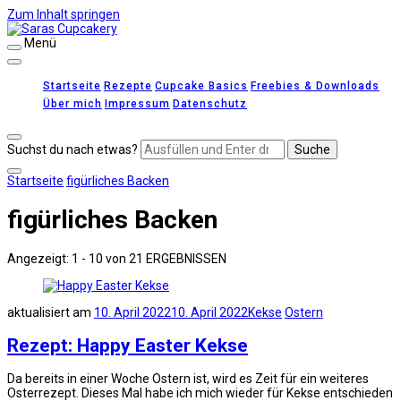
Zum Inhalt springen
Menü
Saras Cupcakery
leckere Rezepte für Kuchen, Cupcakes und Gebäck
Startseite
Rezepte
Cupcake Basics
Freebies & Downloads
Über mich
Impressum
Datenschutz
Suchst du nach etwas?
Startseite
figürliches Backen
figürliches Backen
Angezeigt: 1 - 10 von 21 ERGEBNISSEN
aktualisiert am
10. April 2022
10. April 2022
Kekse
Ostern
Rezept: Happy Easter Kekse
Da bereits in einer Woche Ostern ist, wird es Zeit für ein weiteres
Osterrezept. Dieses Mal habe ich mich wieder für Kekse entschieden