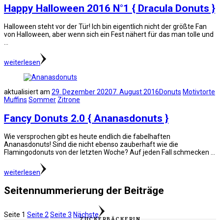
Happy Halloween 2016 N°1 { Dracula Donuts }
Halloween steht vor der Tür! Ich bin eigentlich nicht der größte Fan
von Halloween, aber wenn sich ein Fest nähert für das man tolle und
…
weiterlesen
aktualisiert am
29. Dezember 2020
7. August 2016
Donuts
Motivtorte
Muffins
Sommer
Zitrone
Fancy Donuts 2.0 { Ananasdonuts }
Wie versprochen gibt es heute endlich die fabelhaften
Ananasdonuts! Sind die nicht ebenso zauberhaft wie die
Flamingodonuts von der letzten Woche? Auf jeden Fall schmecken …
weiterlesen
Seitennummerierung der Beiträge
Seite
1
Seite
2
Seite
3
Nächste
ZUCKERBÄCKERIN