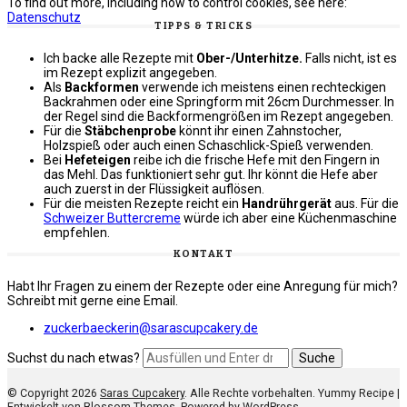
To find out more, including how to control cookies, see here:
Datenschutz
TIPPS & TRICKS
Ich backe alle Rezepte mit
Ober-/Unterhitze.
Falls nicht, ist es
im Rezept explizit angegeben.
Als
Backformen
verwende ich meistens einen rechteckigen
Backrahmen oder eine Springform mit 26cm Durchmesser. In
der Regel sind die Backformengrößen im Rezept angegeben.
Für die
Stäbchenprobe
könnt ihr einen Zahnstocher,
Holzspieß oder auch einen Schaschlick-Spieß verwenden.
Bei
Hefeteigen
reibe ich die frische Hefe mit den Fingern in
das Mehl. Das funktioniert sehr gut. Ihr könnt die Hefe aber
auch zuerst in der Flüssigkeit auflösen.
Für die meisten Rezepte reicht ein
Handrührgerät
aus. Für die
Schweizer Buttercreme
würde ich aber eine Küchenmaschine
empfehlen.
KONTAKT
Habt Ihr Fragen zu einem der Rezepte oder eine Anregung für mich?
Schreibt mit gerne eine Email.
zuckerbaeckerin@sarascupcakery.de
Suchst du nach etwas?
© Copyright 2026
Saras Cupcakery
. Alle Rechte vorbehalten. Yummy Recipe |
Entwickelt von
Blossom Themes
. Powered by
WordPress
.