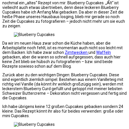
nochmal ein „altes“ Rezept von mir: Blueberry Cupcakes. „Alt“ ist
vielleicht auch etwas übertrieben, denn diese leckeren Blueberry
Cupcakes habe ich Anfang Mai gebacken. Da aber in dieser Zeit die
heiße Phase unseres Hausbaus losging, blieb mir gerade so noch
Zeit die Cupcakes zu fotografieren – jedoch nicht mehr um sie euch
zu zeigen.
Da wir im neuen Haus zwar schon die Küche haben, aber die
Arbeitsplatte noch fehlt, ist es momentan auch nicht soo leicht mit
dem Backen. Ich habe zwar schon
Zimtwecken
und
Waffeln
gebacken, aber die waren so schnell aufgegessen, dass auch hier
keine Zeit blieb sie hübsch zu fotografieren – bzw. sind beide
Rezepte sowieso schon auf dem Blog.
Zurück aber zu den wichtigen Dingen: Blueberry Cupcakes. Diese
sind eigentlich ziemlich simpel. Bestehen aus einem Vanilleteig mit
richtig viel Vanille (da könnt ihr wirklich großzügig sein), werden mit
leckerstem Blueberry Curd gefüllt und getoppt mit meiner liebsten
Schweizer Buttercreme – Dekoration nicht vergessen und fertig sind
die Cupcakes.
Ich habe übrigens keine 12 großen Cupcakes gebacken sondern 24
kleine. Das Rezept könnt ihr also für beides verwenden: große oder
mini Cupcakes.