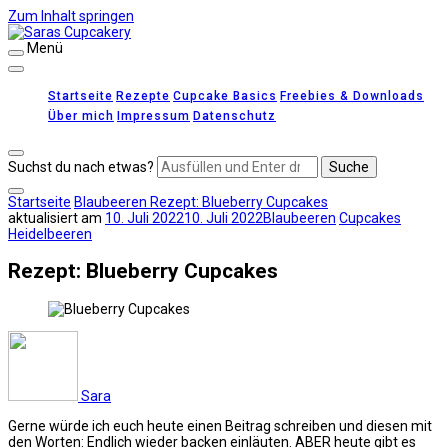
Zum Inhalt springen
Menü
Saras Cupcakery
leckere Rezepte für Kuchen, Cupcakes und Gebäck
Startseite
Rezepte
Cupcake Basics
Freebies & Downloads
Über mich
Impressum
Datenschutz
Suchst du nach etwas?
Startseite
Blaubeeren
Rezept: Blueberry Cupcakes
aktualisiert am
10. Juli 2022
10. Juli 2022
Blaubeeren
Cupcakes
Heidelbeeren
Rezept: Blueberry Cupcakes
Sara
Gerne würde ich euch heute einen Beitrag schreiben und diesen mit
den Worten: Endlich wieder backen einläuten. ABER heute gibt es