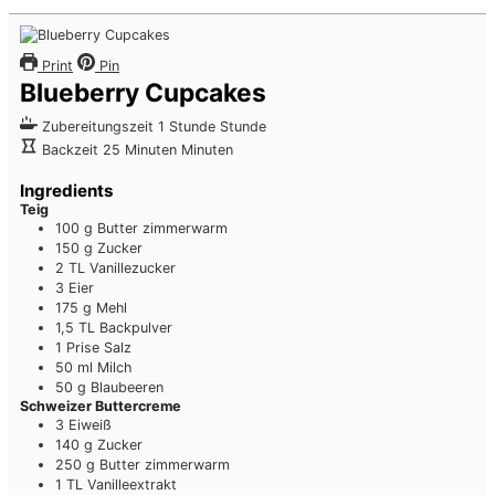
Print
Pin
Blueberry Cupcakes
Zubereitungszeit
1
Stunde
Stunde
Backzeit
25
Minuten
Minuten
Ingredients
Teig
100
g
Butter
zimmerwarm
150
g
Zucker
2
TL
Vanillezucker
3
Eier
175
g
Mehl
1,5
TL
Backpulver
1
Prise
Salz
50
ml
Milch
50
g
Blaubeeren
Schweizer Buttercreme
3
Eiweiß
140
g
Zucker
250
g
Butter
zimmerwarm
1
TL
Vanilleextrakt