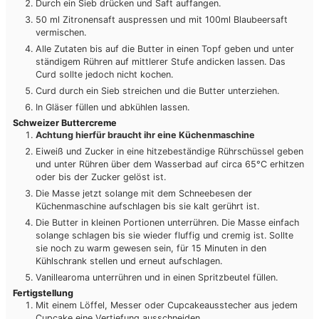
Durch ein Sieb drücken und Saft auffangen.
50 ml Zitronensaft auspressen und mit 100ml Blaubeersaft
vermischen.
Alle Zutaten bis auf die Butter in einen Topf geben und unter
ständigem Rühren auf mittlerer Stufe andicken lassen. Das
Curd sollte jedoch nicht kochen.
Curd durch ein Sieb streichen und die Butter unterziehen.
In Gläser füllen und abkühlen lassen.
Schweizer Buttercreme
Achtung hierfür braucht ihr eine Küchenmaschine
Eiweiß und Zucker in eine hitzebeständige Rührschüssel geben
und unter Rühren über dem Wasserbad auf circa 65°C erhitzen
oder bis der Zucker gelöst ist.
Die Masse jetzt solange mit dem Schneebesen der
Küchenmaschine aufschlagen bis sie kalt gerührt ist.
Die Butter in kleinen Portionen unterrühren. Die Masse einfach
solange schlagen bis sie wieder fluffig und cremig ist. Sollte
sie noch zu warm gewesen sein, für 15 Minuten in den
Kühlschrank stellen und erneut aufschlagen.
Vanillearoma unterrühren und in einen Spritzbeutel füllen.
Fertigstellung
Mit einem Löffel, Messer oder Cupcakeausstecher aus jedem
Cupcake eine Vertiefung ausschneiden.