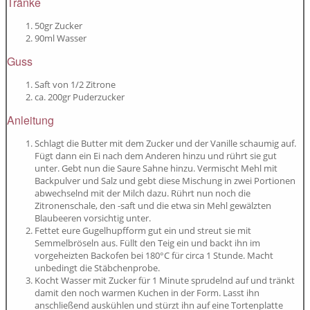
Tränke
50gr Zucker
90ml Wasser
Guss
Saft von 1/2 Zitrone
ca. 200gr Puderzucker
Anleitung
Schlagt die Butter mit dem Zucker und der Vanille schaumig auf.
Fügt dann ein Ei nach dem Anderen hinzu und rührt sie gut
unter. Gebt nun die Saure Sahne hinzu. Vermischt Mehl mit
Backpulver und Salz und gebt diese Mischung in zwei Portionen
abwechselnd mit der Milch dazu. Rührt nun noch die
Zitronenschale, den -saft und die etwa sin Mehl gewälzten
Blaubeeren vorsichtig unter.
Fettet eure Gugelhupfform gut ein und streut sie mit
Semmelbröseln aus. Füllt den Teig ein und backt ihn im
vorgeheizten Backofen bei 180°C für circa 1 Stunde. Macht
unbedingt die Stäbchenprobe.
Kocht Wasser mit Zucker für 1 Minute sprudelnd auf und tränkt
damit den noch warmen Kuchen in der Form. Lasst ihn
anschließend auskühlen und stürzt ihn auf eine Tortenplatte