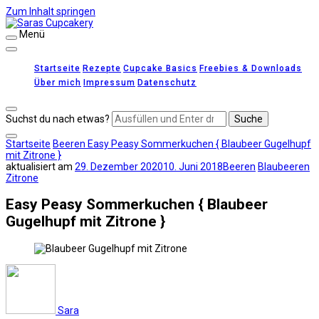
Zum Inhalt springen
Menü
Saras Cupcakery
leckere Rezepte für Kuchen, Cupcakes und Gebäck
Startseite
Rezepte
Cupcake Basics
Freebies & Downloads
Über mich
Impressum
Datenschutz
Suchst du nach etwas?
Startseite
Beeren
Easy Peasy Sommerkuchen { Blaubeer Gugelhupf
mit Zitrone }
aktualisiert am
29. Dezember 2020
10. Juni 2018
Beeren
Blaubeeren
Zitrone
Easy Peasy Sommerkuchen { Blaubeer
Gugelhupf mit Zitrone }
Sara