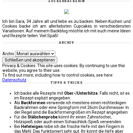
ZUCKERBÄCKERIN
Ich bin Sara, 34 Jahre alt und liebe es zu backen. Neben Kuchen und
Cookies backe ich am allerliebsten Cupcakes in verschiedensten
Variationen. Auf meinem Backblog möchte ich mit euch meine Ideen
und Rezepte teilen. Viel Spaß!
ARCHIV
Archiv
Privacy & Cookies: This site uses cookies. By continuing to use this
website, you agree to their use.
To find out more, including how to control cookies, see here:
Datenschutz
TIPPS & TRICKS
Ich backe alle Rezepte mit
Ober-/Unterhitze.
Falls nicht, ist es
im Rezept explizit angegeben.
Als
Backformen
verwende ich meistens einen rechteckigen
Backrahmen oder eine Springform mit 26cm Durchmesser. In
der Regel sind die Backformengrößen im Rezept angegeben.
Für die
Stäbchenprobe
könnt ihr einen Zahnstocher,
Holzspieß oder auch einen Schaschlick-Spieß verwenden.
Bei
Hefeteigen
reibe ich die frische Hefe mit den Fingern in
das Mehl. Das funktioniert sehr gut. Ihr könnt die Hefe aber