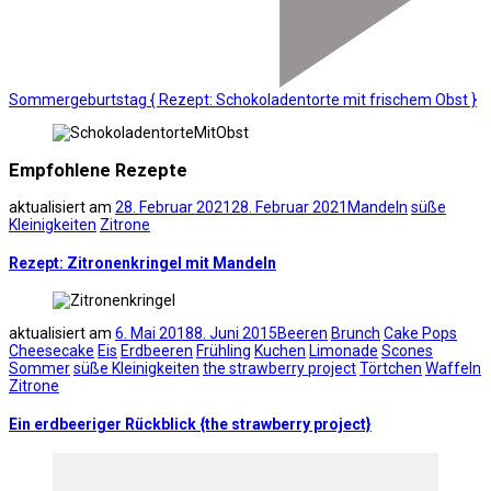
Sommergeburtstag { Rezept: Schokoladentorte mit frischem Obst }
Empfohlene Rezepte
aktualisiert am
28. Februar 2021
28. Februar 2021
Mandeln
süße
Kleinigkeiten
Zitrone
Rezept: Zitronenkringel mit Mandeln
aktualisiert am
6. Mai 2018
8. Juni 2015
Beeren
Brunch
Cake Pops
Cheesecake
Eis
Erdbeeren
Frühling
Kuchen
Limonade
Scones
Sommer
süße Kleinigkeiten
the strawberry project
Törtchen
Waffeln
Zitrone
Ein erdbeeriger Rückblick {the strawberry project}