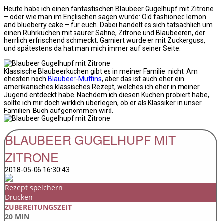
Heute habe ich einen fantastischen Blaubeer Gugelhupf mit Zitrone
– oder wie man im Englischen sagen würde: Old fashioned lemon
and blueberry cake – für euch. Dabei handelt es sich tatsächlich um
einen Rührkuchen mit saurer Sahne, Zitrone und Blaubeeren, der
herrlich erfrischend schmeckt. Garniert wurde er mit Zuckerguss,
und spätestens da hat man mich immer auf seiner Seite.
Klassische Blaubeerkuchen gibt es in meiner Familie nicht. Am
ehesten noch
Blaubeer-Muffins
, aber das ist auch eher ein
amerikanisches klassisches Rezept, welches ich eher in meiner
Jugend entdeckt habe. Nachdem ich diesen Kuchen probiert habe,
sollte ich mir doch wirklich überlegen, ob er als Klassiker in unser
Familien-Buch aufgenommen wird.
BLAUBEER GUGELHUPF MIT
ZITRONE
2018-05-06 16:30:43
Rezept speichern
Drucken
ZUBEREITUNGSZEIT
20 MIN