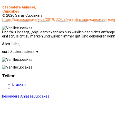
besondere Anlässe
,
Cupcakes
© 2026 Saras Cupcakery
https://sarascupcakery.de/2019/02/03/valentinstags-cupcakes-rezep
Und falls Ihr sagt, „ohje, damit kann ich nun wirklich gar nichts anfan
einfach, leicht zu merken und wirklich immer gut. Und dekorieren kön
Alles Liebe,
eure Zuckerbäckerin ♥
Teilen:
Drucken
besondere Anlässe
Cupcakes