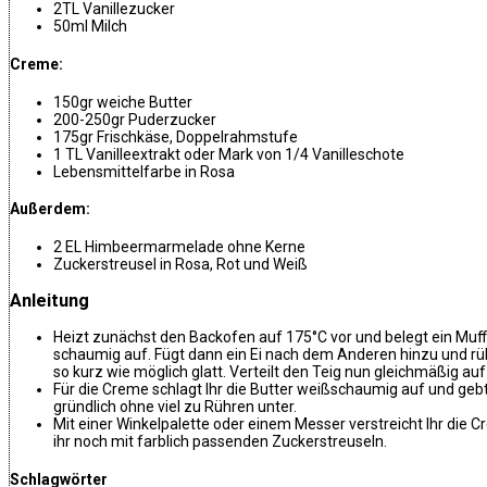
2TL Vanillezucker
50ml Milch
Creme:
150gr weiche Butter
200-250gr Puderzucker
175gr Frischkäse, Doppelrahmstufe
1 TL Vanilleextrakt oder Mark von 1/4 Vanilleschote
Lebensmittelfarbe in Rosa
Außerdem:
2 EL Himbeermarmelade ohne Kerne
Zuckerstreusel in Rosa, Rot und Weiß
Anleitung
Heizt zunächst den Backofen auf 175°C vor und belegt ein Muff
schaumig auf. Fügt dann ein Ei nach dem Anderen hinzu und rüh
so kurz wie möglich glatt. Verteilt den Teig nun gleichmäßig au
Für die Creme schlagt Ihr die Butter weißschaumig auf und ge
gründlich ohne viel zu Rühren unter.
Mit einer Winkelpalette oder einem Messer verstreicht Ihr di
ihr noch mit farblich passenden Zuckerstreuseln.
Schlagwörter