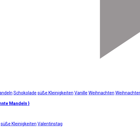
andeln
Schokolade
süße Kleinigkeiten
Vanille
Weihnachten
Weihnachten
nnte Mandeln }
süße Kleinigkeiten
Valentinstag