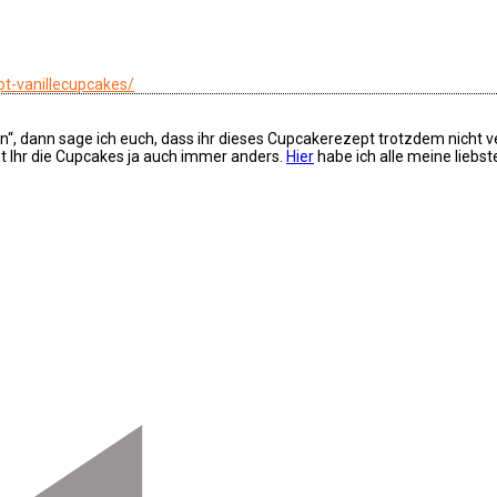
t-vanillecupcakes/
gen“, dann sage ich euch, dass ihr dieses Cupcakerezept trotzdem nicht v
nt Ihr die Cupcakes ja auch immer anders.
Hier
habe ich alle meine liebs