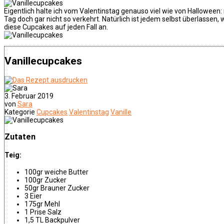
Eigentlich halte ich vom Valentinstag genauso viel wie von Hallowee
Tag doch gar nicht so verkehrt. Natürlich ist jedem selbst überlasse
diese Cupcakes auf jeden Fall an.
Vanillecupcakes
3. Februar 2019
von
Sara
Kategorie
Cupcakes
Valentinstag
Vanille
Zutaten
Teig:
100gr weiche Butter
100gr Zucker
50gr Brauner Zucker
3 Eier
175gr Mehl
1 Prise Salz
1,5 TL Backpulver