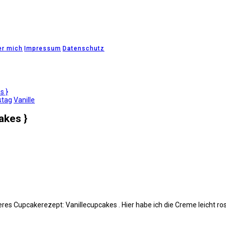
er mich
Impressum
Datenschutz
s }
stag
Vanille
akes }
eres Cupcakerezept: Vanillecupcakes . Hier habe ich die Creme leicht r