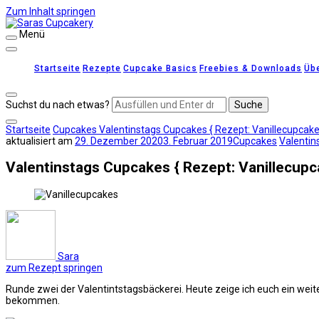
Zum Inhalt springen
Menü
Saras Cupcakery
leckere Rezepte für Kuchen, Cupcakes und Gebäck
Startseite
Rezepte
Cupcake Basics
Freebies & Downloads
Üb
Suchst du nach etwas?
Startseite
Cupcakes
Valentinstags Cupcakes { Rezept: Vanillecupcake
aktualisiert am
29. Dezember 2020
3. Februar 2019
Cupcakes
Valentin
Valentinstags Cupcakes { Rezept: Vanillecupc
Sara
zum Rezept springen
Runde zwei der Valentintstagsbäckerei. Heute zeige ich euch ein weit
bekommen.