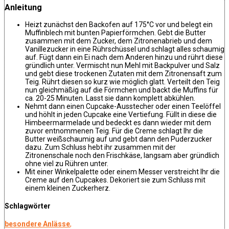
Anleitung
Heizt zunächst den Backofen auf 175°C vor und belegt ein
Muffinblech mit bunten Papierförmchen. Gebt die Butter
zusammen mit dem Zucker, dem Zitronenabrieb und dem
Vanillezucker in eine Rührschüssel und schlagt alles schaumig
auf. Fügt dann ein Ei nach dem Anderen hinzu und rührt diese
gründlich unter. Vermischt nun Mehl mit Backpulver und Salz
und gebt diese trockenen Zutaten mit dem Zitronensaft zum
Teig. Rührt diesen so kurz wie möglich glatt. Verteilt den Teig
nun gleichmäßig auf die Förmchen und backt die Muffins für
ca. 20-25 Minuten. Lasst sie dann komplett abkühlen.
Nehmt dann einen Cupcake-Ausstecher oder einen Teelöffel
und höhlt in jeden Cupcake eine Vertiefung. Füllt in diese die
Himbeermarmelade und bedeckt es dann wieder mit dem
zuvor entnommenen Teig. Für die Creme schlagt Ihr die
Butter weißschaumig auf und gebt dann den Puderzucker
dazu. Zum Schluss hebt ihr zusammen mit der
Zitronenschale noch den Frischkäse, langsam aber gründlich
ohne viel zu Rühren unter.
Mit einer Winkelpalette oder einem Messer verstreicht Ihr die
Creme auf den Cupcakes. Dekoriert sie zum Schluss mit
einem kleinen Zuckerherz.
Schlagwörter
besondere Anlässe
,