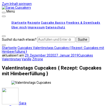
Zum Inhalt springen
Menü
Saras Cupcakery
leckere Rezepte für Kuchen, Cupcakes und Gebäck
Startseite
Rezepte
Cupcake Basics
Freebies & Downloads
Über mich
Impressum
Datenschutz
Suchst du nach etwas?
Startseite
Cupcakes
Valentinstags Cupcakes { Rezept: Cupcakes mit
Himbeerfüllung }
aktualisiert am
29. Dezember 2020
27. Januar 2019
Cupcakes
Valentinstag
Vanille
Zitrone
Valentinstags Cupcakes { Rezept: Cupcakes
mit Himbeerfüllung }
Sara