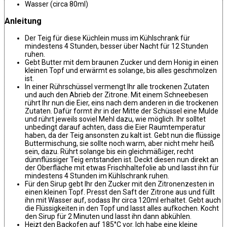
Wasser (circa 80ml)
Anleitung
Der Teig für diese Küchlein muss im Kühlschrank für
mindestens 4 Stunden, besser über Nacht für 12 Stunden
ruhen.
Gebt Butter mit dem braunen Zucker und dem Honig in einen
kleinen Topf und erwärmt es solange, bis alles geschmolzen
ist.
In einer Rührschüssel vermengt Ihr alle trockenen Zutaten
und auch den Abrieb der Zitrone. Mit einem Schneebesen
rührt Ihr nun die Eier, eins nach dem anderen in die trockenen
Zutaten. Dafür formt ihr in der Mitte der Schüssel eine Mulde
und rührt jeweils soviel Mehl dazu, wie möglich. Ihr solltet
unbedingt darauf achten, dass die Eier Raumtemperatur
haben, da der Teig ansonsten zu kalt ist. Gebt nun die flüssige
Buttermischung, sie sollte noch warm, aber nicht mehr heiß
sein, dazu. Rührt solange bis ein gleichmäßiger, recht
dünnflüssiger Teig entstanden ist. Deckt diesen nun direkt an
der Oberfläche mit etwas Frischhaltefolie ab und lasst ihn für
mindestens 4 Stunden im Kühlschrank ruhen.
Für den Sirup gebt Ihr den Zucker mit den Zitronenzesten in
einen kleinen Topf. Presst den Saft der Zitrone aus und füllt
ihn mit Wasser auf, sodass Ihr circa 120ml erhaltet. Gebt auch
die Flüssigkeiten in den Topf und lasst alles aufkochen. Kocht
den Sirup für 2 Minuten und lasst ihn dann abkühlen.
Heizt den Backofen auf 185°C vor. Ich habe eine kleine