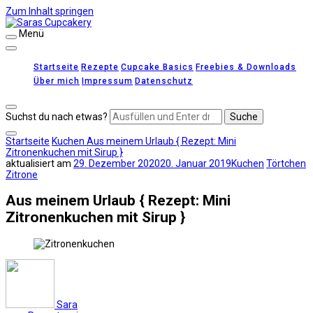
Zum Inhalt springen
Menü
Saras Cupcakery
leckere Rezepte für Kuchen, Cupcakes und Gebäck
Startseite
Rezepte
Cupcake Basics
Freebies & Downloads
Über mich
Impressum
Datenschutz
Suchst du nach etwas?
Startseite
Kuchen
Aus meinem Urlaub { Rezept: Mini
Zitronenkuchen mit Sirup }
aktualisiert am
29. Dezember 2020
20. Januar 2019
Kuchen
Törtchen
Zitrone
Aus meinem Urlaub { Rezept: Mini
Zitronenkuchen mit Sirup }
Sara