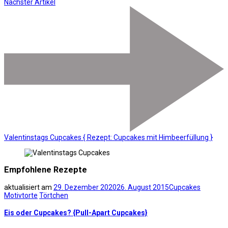
Nächster Artikel
Valentinstags Cupcakes { Rezept: Cupcakes mit Himbeerfüllung }
Empfohlene Rezepte
aktualisiert am
29. Dezember 2020
26. August 2015
Cupcakes
Motivtorte
Törtchen
Eis oder Cupcakes? {Pull-Apart Cupcakes}