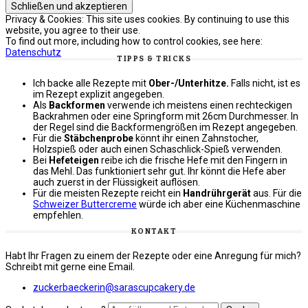
Privacy & Cookies: This site uses cookies. By continuing to use this
website, you agree to their use.
To find out more, including how to control cookies, see here:
Datenschutz
TIPPS & TRICKS
Ich backe alle Rezepte mit
Ober-/Unterhitze.
Falls nicht, ist es
im Rezept explizit angegeben.
Als
Backformen
verwende ich meistens einen rechteckigen
Backrahmen oder eine Springform mit 26cm Durchmesser. In
der Regel sind die Backformengrößen im Rezept angegeben.
Für die
Stäbchenprobe
könnt ihr einen Zahnstocher,
Holzspieß oder auch einen Schaschlick-Spieß verwenden.
Bei
Hefeteigen
reibe ich die frische Hefe mit den Fingern in
das Mehl. Das funktioniert sehr gut. Ihr könnt die Hefe aber
auch zuerst in der Flüssigkeit auflösen.
Für die meisten Rezepte reicht ein
Handrührgerät
aus. Für die
Schweizer Buttercreme
würde ich aber eine Küchenmaschine
empfehlen.
KONTAKT
Habt Ihr Fragen zu einem der Rezepte oder eine Anregung für mich?
Schreibt mit gerne eine Email.
zuckerbaeckerin@sarascupcakery.de