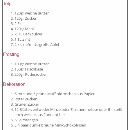
Teig
120gr weiche Butter
120gr Zucker
2 Eier
120gr Mehl
½ TL Backpulver
1 TL Zimt
2 kleine/mittelgroße Äpfel
Frosting
100gr weiche Butter
150gr Frischkäse
250gr Puderzucker
Dekoration
6 rote und 6 grüne Muffinförmchen aus Papier
Roter Zucker
Grüner Zucker
12 Blätter: entweder Minze oder Zitronenmelisse oder Ihr stellt
euch welche aus Fondant her
6 Salzstangen
Ein paar dunkelbraune Mini-Schokolinsen