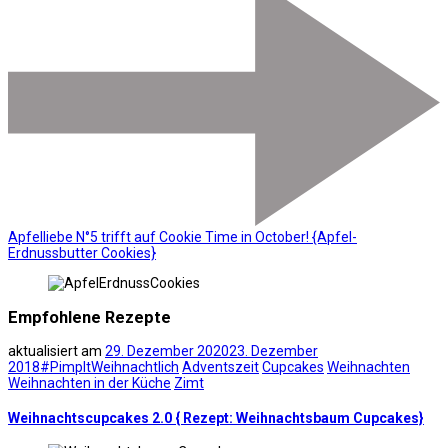
Apfelliebe N°5 trifft auf Cookie Time in October! {Apfel-
Erdnussbutter Cookies}
Empfohlene Rezepte
aktualisiert am
29. Dezember 2020
23. Dezember
2018
#PimpItWeihnachtlich
Adventszeit
Cupcakes
Weihnachten
Weihnachten in der Küche
Zimt
Weihnachtscupcakes 2.0 { Rezept: Weihnachtsbaum Cupcakes}