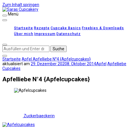
Zum Inhalt springen
Menü
Saras Cupcakery
leckere Rezepte für Kuchen, Cupcakes und Gebäck
Startseite
Rezepte
Cupcake Basics
Freebies & Downloads
Über mich
Impressum
Datenschutz
Suchst
du
nach
Startseite
Apfel
Apfelliebe N°4 {Apfelcupcakes}
etwas?
aktualisiert am
29. Dezember 2020
8. Oktober 2014
Apfel
Apfelliebe
Cupcakes
Apfelliebe N°4 {Apfelcupcakes}
Zuckerbaeckerin