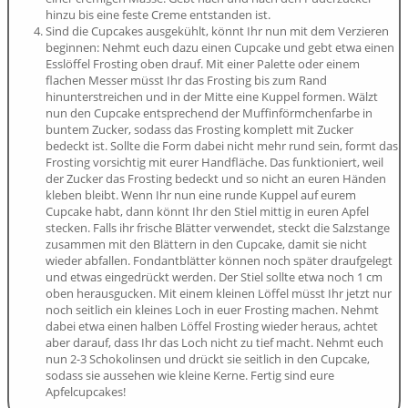
hinzu bis eine feste Creme entstanden ist.
Sind die Cupcakes ausgekühlt, könnt Ihr nun mit dem Verzieren
beginnen: Nehmt euch dazu einen Cupcake und gebt etwa einen
Esslöffel Frosting oben drauf. Mit einer Palette oder einem
flachen Messer müsst Ihr das Frosting bis zum Rand
hinunterstreichen und in der Mitte eine Kuppel formen. Wälzt
nun den Cupcake entsprechend der Muffinförmchenfarbe in
buntem Zucker, sodass das Frosting komplett mit Zucker
bedeckt ist. Sollte die Form dabei nicht mehr rund sein, formt das
Frosting vorsichtig mit eurer Handfläche. Das funktioniert, weil
der Zucker das Frosting bedeckt und so nicht an euren Händen
kleben bleibt. Wenn Ihr nun eine runde Kuppel auf eurem
Cupcake habt, dann könnt Ihr den Stiel mittig in euren Apfel
stecken. Falls ihr frische Blätter verwendet, steckt die Salzstange
zusammen mit den Blättern in den Cupcake, damit sie nicht
wieder abfallen. Fondantblätter können noch später draufgelegt
und etwas eingedrückt werden. Der Stiel sollte etwa noch 1 cm
oben herausgucken. Mit einem kleinen Löffel müsst Ihr jetzt nur
noch seitlich ein kleines Loch in euer Frosting machen. Nehmt
dabei etwa einen halben Löffel Frosting wieder heraus, achtet
aber darauf, dass Ihr das Loch nicht zu tief macht. Nehmt euch
nun 2-3 Schokolinsen und drückt sie seitlich in den Cupcake,
sodass sie aussehen wie kleine Kerne. Fertig sind eure
Apfelcupcakes!