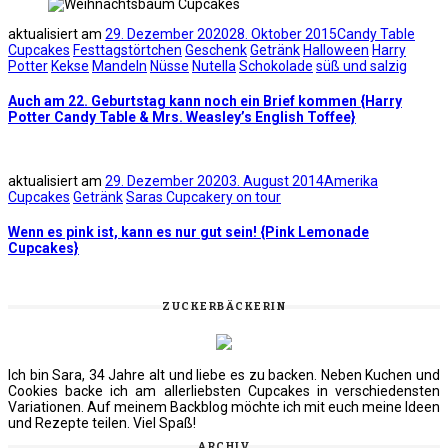
aktualisiert am
29. Dezember 2020
28. Oktober 2015
Candy Table
Cupcakes
Festtagstörtchen
Geschenk
Getränk
Halloween
Harry
Potter
Kekse
Mandeln
Nüsse
Nutella
Schokolade
süß und salzig
Auch am 22. Geburtstag kann noch ein Brief kommen {Harry
Potter Candy Table & Mrs. Weasley’s English Toffee}
aktualisiert am
29. Dezember 2020
3. August 2014
Amerika
Cupcakes
Getränk
Saras Cupcakery on tour
Wenn es pink ist, kann es nur gut sein! {Pink Lemonade
Cupcakes}
ZUCKERBÄCKERIN
Ich bin Sara, 34 Jahre alt und liebe es zu backen. Neben Kuchen und
Cookies backe ich am allerliebsten Cupcakes in verschiedensten
Variationen. Auf meinem Backblog möchte ich mit euch meine Ideen
und Rezepte teilen. Viel Spaß!
ARCHIV