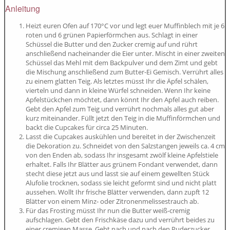
Anleitung
Heizt euren Ofen auf 170°C vor und legt euer Muffinblech mit je 6
roten und 6 grünen Papierförmchen aus. Schlagt in einer
Schüssel die Butter und den Zucker cremig auf und rührt
anschließend nacheinander die Eier unter. Mischt in einer zweiten
Schüssel das Mehl mit dem Backpulver und dem Zimt und gebt
die Mischung anschließend zum Butter-Ei Gemisch. Verrührt alles
zu einem glatten Teig. Als letztes müsst Ihr die Äpfel schälen,
vierteln und dann in kleine Würfel schneiden. Wenn Ihr keine
Apfelstückchen möchtet, dann könnt Ihr den Apfel auch reiben.
Gebt den Apfel zum Teig und verrührt nochmals alles gut aber
kurz miteinander. Füllt jetzt den Teig in die Muffinförmchen und
backt die Cupcakes für circa 25 Minuten.
Lasst die Cupcakes auskühlen und bereitet in der Zwischenzeit
die Dekoration zu. Schneidet von den Salzstangen jeweils ca. 4 cm
von den Enden ab, sodass Ihr insgesamt zwölf kleine Apfelstiele
erhaltet. Falls Ihr Blätter aus grünem Fondant verwendet, dann
stecht diese jetzt aus und lasst sie auf einem gewellten Stück
Alufolie trocknen, sodass sie leicht geformt sind und nicht platt
aussehen. Wollt Ihr frische Blätter verwenden, dann zupft 12
Blätter von einem Minz- oder Zitronenmelissestrauch ab.
Für das Frosting müsst Ihr nun die Butter weiß-cremig
aufschlagen. Gebt den Frischkäse dazu und verrührt beides zu
einer cremigen Masse. Gebt nach und nach den Puderzucker