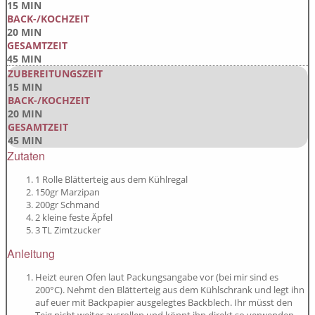
15 MIN
BACK-/KOCHZEIT
20 MIN
GESAMTZEIT
45 MIN
ZUBEREITUNGSZEIT
15 MIN
BACK-/KOCHZEIT
20 MIN
GESAMTZEIT
45 MIN
Zutaten
1 Rolle Blätterteig aus dem Kühlregal
150gr Marzipan
200gr Schmand
2 kleine feste Äpfel
3 TL Zimtzucker
Anleitung
Heizt euren Ofen laut Packungsangabe vor (bei mir sind es
200°C). Nehmt den Blätterteig aus dem Kühlschrank und legt ihn
auf euer mit Backpapier ausgelegtes Backblech. Ihr müsst den
Teig nicht weiter ausrollen und könnt ihn direkt so verwenden.