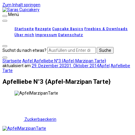
Zum Inhalt springen
Menü
Saras Cupcakery
leckere Rezepte für Kuchen, Cupcakes und Gebäck
Startseite
Rezepte
Cupcake Basics
Freebies & Downloads
Über mich
Impressum
Datenschutz
Suchst du nach etwas?
Startseite
Apfel
Apfelliebe N°3 {Apfel-Marzipan Tarte}
aktualisiert am
29. Dezember 2020
1. Oktober 2014
Apfel
Apfelliebe
Tarte
Apfelliebe N°3 {Apfel-Marzipan Tarte}
Zuckerbaeckerin