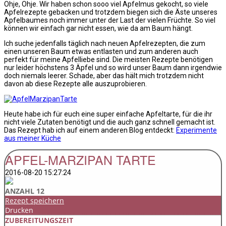
Ohje, Ohje. Wir haben schon sooo viel Apfelmus gekocht, so viele
Apfelrezepte gebacken und trotzdem biegen sich die Äste unseres
Apfelbaumes noch immer unter der Last der vielen Früchte. So viel
können wir einfach gar nicht essen, wie da am Baum hängt.
Ich suche jedenfalls täglich nach neuen Apfelrezepten, die zum
einen unseren Baum etwas entlasten und zum anderen auch
perfekt für meine Apfelliebe sind. Die meisten Rezepte benötigen
nur leider höchstens 3 Äpfel und so wird unser Baum dann irgendwie
doch niemals leerer. Schade, aber das hält mich trotzdem nicht
davon ab diese Rezepte alle auszuprobieren.
Heute habe ich für euch eine super einfache Apfeltarte, für die ihr
nicht viele Zutaten benötigt und die auch ganz schnell gemacht ist.
Das Rezept hab ich auf einem anderen Blog entdeckt:
Experimente
aus meiner Küche
APFEL-MARZIPAN TARTE
2016-08-20 15:27:24
ANZAHL 12
Rezept speichern
Drucken
ZUBEREITUNGSZEIT