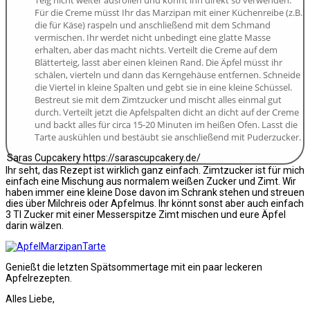
Für die Creme müsst Ihr das Marzipan mit einer Küchenreibe (z.B.
die für Käse) raspeln und anschließend mit dem Schmand
vermischen. Ihr werdet nicht unbedingt eine glatte Masse
erhalten, aber das macht nichts. Verteilt die Creme auf dem
Blätterteig, lasst aber einen kleinen Rand. Die Äpfel müsst ihr
schälen, vierteln und dann das Kerngehäuse entfernen. Schneide
die Viertel in kleine Spalten und gebt sie in eine kleine Schüssel.
Bestreut sie mit dem Zimtzucker und mischt alles einmal gut
durch. Verteilt jetzt die Apfelspalten dicht an dicht auf der Creme
und backt alles für circa 15-20 Minuten im heißen Ofen. Lasst die
Tarte auskühlen und bestäubt sie anschließend mit Puderzucker.
Saras Cupcakery https://sarascupcakery.de/
Ihr seht, das Rezept ist wirklich ganz einfach. Zimtzucker ist für mich
einfach eine Mischung aus normalem weißen Zucker und Zimt. Wir
haben immer eine kleine Dose davon im Schrank stehen und streuen
dies über Milchreis oder Apfelmus. Ihr könnt sonst aber auch einfach
3 Tl Zucker mit einer Messerspitze Zimt mischen und eure Äpfel
darin wälzen.
Genießt die letzten Spätsommertage mit ein paar leckeren
Apfelrezepten.
Alles Liebe,