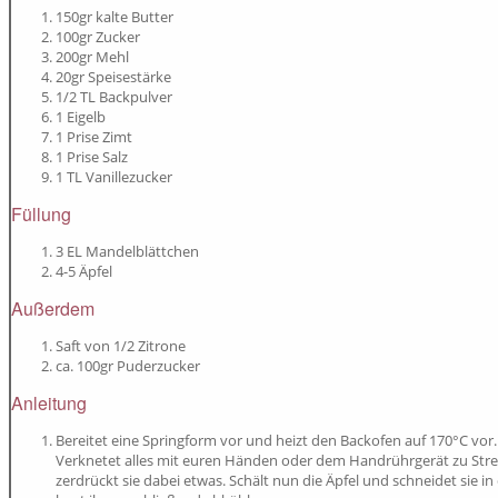
150gr kalte Butter
100gr Zucker
200gr Mehl
20gr Speisestärke
1/2 TL Backpulver
1 Eigelb
1 Prise Zimt
1 Prise Salz
1 TL Vanillezucker
Füllung
3 EL Mandelblättchen
4-5 Äpfel
Außerdem
Saft von 1/2 Zitrone
ca. 100gr Puderzucker
Anleitung
Bereitet eine Springform vor und heizt den Backofen auf 170°C vor. 
Verknetet alles mit euren Händen oder dem Handrührgerät zu Streus
zerdrückt sie dabei etwas. Schält nun die Äpfel und schneidet sie 