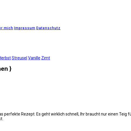
er mich
Impressum
Datenschutz
Herbst
Streusel
Vanille
Zimt
hen }
s perfekte Rezept. Es geht wirklich schnell, Ihr braucht nur einen Teig 
kt.