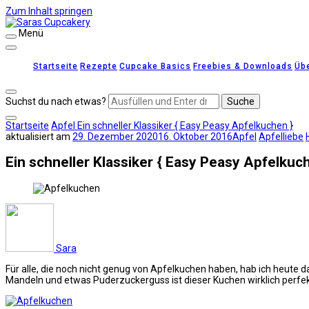
Zum Inhalt springen
Menü
Saras Cupcakery
leckere Rezepte für Kuchen, Cupcakes und Gebäck
Startseite
Rezepte
Cupcake Basics
Freebies & Downloads
Üb
Suchst du nach etwas?
Startseite
Apfel
Ein schneller Klassiker { Easy Peasy Apfelkuchen }
aktualisiert am
29. Dezember 2020
16. Oktober 2016
Apfel
Apfelliebe
Ein schneller Klassiker { Easy Peasy Apfelkuc
Sara
Für alle, die noch nicht genug von Apfelkuchen haben, hab ich heute da
Mandeln und etwas Puderzuckerguss ist dieser Kuchen wirklich perfe