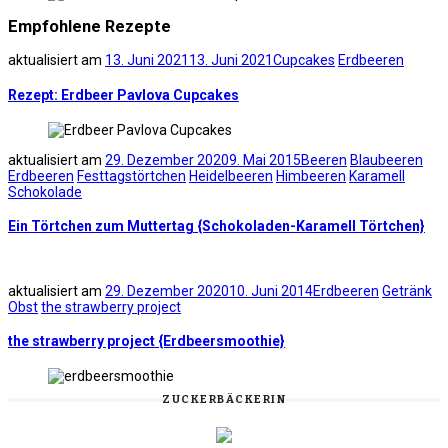
Empfohlene Rezepte
aktualisiert am
13. Juni 2021
13. Juni 2021
Cupcakes
Erdbeeren
Rezept: Erdbeer Pavlova Cupcakes
aktualisiert am
29. Dezember 2020
9. Mai 2015
Beeren
Blaubeeren
Erdbeeren
Festtagstörtchen
Heidelbeeren
Himbeeren
Karamell
Schokolade
Ein Törtchen zum Muttertag {Schokoladen-Karamell Törtchen}
aktualisiert am
29. Dezember 2020
10. Juni 2014
Erdbeeren
Getränk
Obst
the strawberry project
the strawberry project {Erdbeersmoothie}
ZUCKERBÄCKERIN