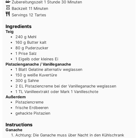
Stunde
Minuten
Zubereitungszeit
1
Stunde
30
Minuten
Minuten
Backzeit
11
Minuten
Servings
12
Tartes
Ingredients
Teig
240
g
Mehl
160
g
Butter
kalt
80
g
Puderzucker
1
Prise
Salz
1
Eigelb
oder kleines Ei
Pistazienganache / Vanilleganache
1
Blatt
Gelatine
alternativ weglassen
150
g
weiße Kuvertüre
300
g
Sahne
2
EL
Pistaziencreme
bei der Vanilleganache weglassen
1
TL
Vanilleextrakt oder Mark 1 Vanilleschote
Außerdem
Pistaziencreme
frische Erdbeeren
gehackte Pistazien
Instructions
Ganache
Achtung: Die Ganache muss über Nacht in den Kühlschrank