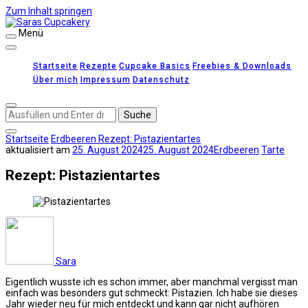
Zum Inhalt springen
Menü
Saras Cupcakery
leckere Rezepte für Kuchen, Cupcakes und Gebäck
Startseite
Rezepte
Cupcake Basics
Freebies & Downloads
Über mich
Impressum
Datenschutz
Suchst
du
nach
Startseite
Erdbeeren
Rezept: Pistazientartes
etwas?
aktualisiert am
25. August 2024
25. August 2024
Erdbeeren
Tarte
Rezept: Pistazientartes
Sara
Eigentlich wusste ich es schon immer, aber manchmal vergisst man
einfach was besonders gut schmeckt: Pistazien. Ich habe sie dieses
Jahr wieder neu für mich entdeckt und kann gar nicht aufhören