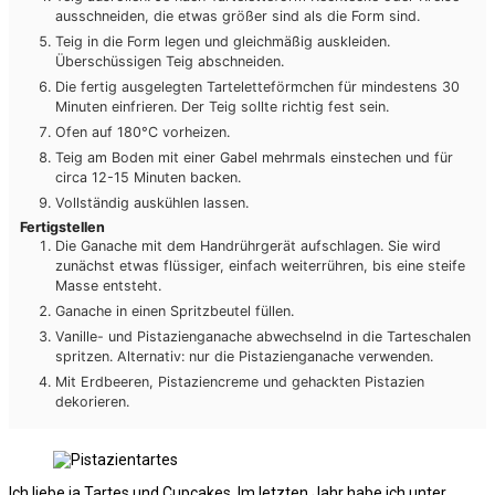
ausschneiden, die etwas größer sind als die Form sind.
Teig in die Form legen und gleichmäßig auskleiden.
Überschüssigen Teig abschneiden.
Die fertig ausgelegten Tarteletteförmchen für mindestens 30
Minuten einfrieren. Der Teig sollte richtig fest sein.
Ofen auf 180°C vorheizen.
Teig am Boden mit einer Gabel mehrmals einstechen und für
circa 12-15 Minuten backen.
Vollständig auskühlen lassen.
Fertigstellen
Die Ganache mit dem Handrührgerät aufschlagen. Sie wird
zunächst etwas flüssiger, einfach weiterrühren, bis eine steife
Masse entsteht.
Ganache in einen Spritzbeutel füllen.
Vanille- und Pistazienganache abwechselnd in die Tarteschalen
spritzen. Alternativ: nur die Pistazienganache verwenden.
Mit Erdbeeren, Pistaziencreme und gehackten Pistazien
dekorieren.
Ich liebe ja Tartes und Cupcakes. Im letzten Jahr habe ich unter