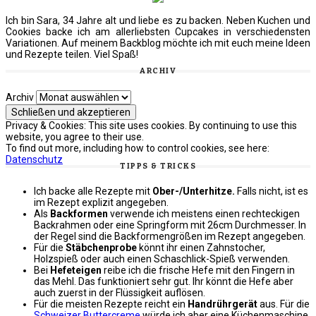
Ich bin Sara, 34 Jahre alt und liebe es zu backen. Neben Kuchen und
Cookies backe ich am allerliebsten Cupcakes in verschiedensten
Variationen. Auf meinem Backblog möchte ich mit euch meine Ideen
und Rezepte teilen. Viel Spaß!
ARCHIV
Archiv
Privacy & Cookies: This site uses cookies. By continuing to use this
website, you agree to their use.
To find out more, including how to control cookies, see here:
Datenschutz
TIPPS & TRICKS
Ich backe alle Rezepte mit
Ober-/Unterhitze.
Falls nicht, ist es
im Rezept explizit angegeben.
Als
Backformen
verwende ich meistens einen rechteckigen
Backrahmen oder eine Springform mit 26cm Durchmesser. In
der Regel sind die Backformengrößen im Rezept angegeben.
Für die
Stäbchenprobe
könnt ihr einen Zahnstocher,
Holzspieß oder auch einen Schaschlick-Spieß verwenden.
Bei
Hefeteigen
reibe ich die frische Hefe mit den Fingern in
das Mehl. Das funktioniert sehr gut. Ihr könnt die Hefe aber
auch zuerst in der Flüssigkeit auflösen.
Für die meisten Rezepte reicht ein
Handrührgerät
aus. Für die
Schweizer Buttercreme
würde ich aber eine Küchenmaschine