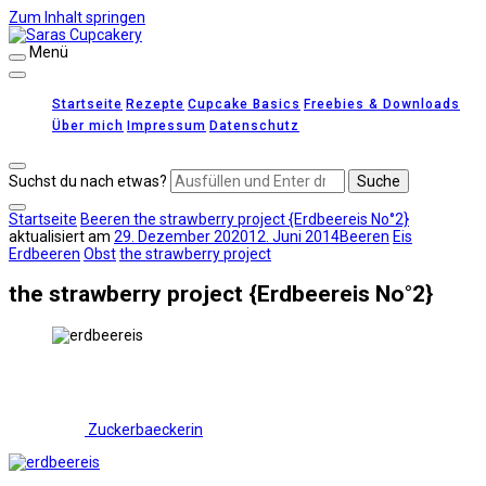
Zum Inhalt springen
Menü
Saras Cupcakery
leckere Rezepte für Kuchen, Cupcakes und Gebäck
Startseite
Rezepte
Cupcake Basics
Freebies & Downloads
Über mich
Impressum
Datenschutz
Suchst du nach etwas?
Startseite
Beeren
the strawberry project {Erdbeereis No°2}
aktualisiert am
29. Dezember 2020
12. Juni 2014
Beeren
Eis
Erdbeeren
Obst
the strawberry project
the strawberry project {Erdbeereis No°2}
Zuckerbaeckerin