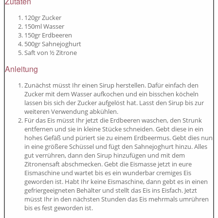
Zutaten
120gr Zucker
150ml Wasser
150gr Erdbeeren
500gr Sahnejoghurt
Saft von ½ Zitrone
Anleitung
Zunächst müsst Ihr einen Sirup herstellen. Dafür einfach den
Zucker mit dem Wasser aufkochen und ein bisschen köcheln
lassen bis sich der Zucker aufgelöst hat. Lasst den Sirup bis zur
weiteren Verwendung abkühlen.
Für das Eis müsst Ihr jetzt die Erdbeeren waschen, den Strunk
entfernen und sie in kleine Stücke schneiden. Gebt diese in ein
hohes Gefäß und püriert sie zu einem Erdbeermus. Gebt dies nun
in eine größere Schüssel und fügt den Sahnejoghurt hinzu. Alles
gut verrühren, dann den Sirup hinzufügen und mit dem
Zitronensaft abschmecken. Gebt die Eismasse jetzt in eure
Eismaschine und wartet bis es ein wunderbar cremiges Eis
geworden ist. Habt Ihr keine Eismaschine, dann gebt es in einen
gefriergeeigneten Behälter und stellt das Eis ins Eisfach. Jetzt
müsst Ihr in den nächsten Stunden das Eis mehrmals umrühren
bis es fest geworden ist.