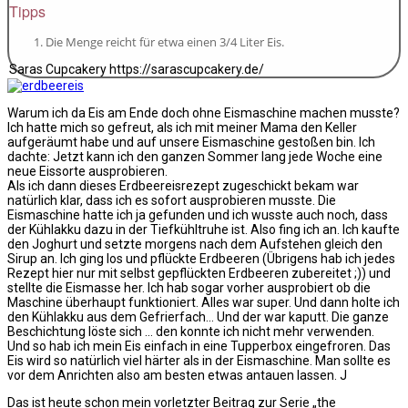
Tipps
Die Menge reicht für etwa einen 3/4 Liter Eis.
Saras Cupcakery https://sarascupcakery.de/
Warum ich da Eis am Ende doch ohne Eismaschine machen musste?
Ich hatte mich so gefreut, als ich mit meiner Mama den Keller
aufgeräumt habe und auf unsere Eismaschine gestoßen bin. Ich
dachte: Jetzt kann ich den ganzen Sommer lang jede Woche eine
neue Eissorte ausprobieren.
Als ich dann dieses Erdbeereisrezept zugeschickt bekam war
natürlich klar, dass ich es sofort ausprobieren musste. Die
Eismaschine hatte ich ja gefunden und ich wusste auch noch, dass
der Kühlakku dazu in der Tiefkühltruhe ist. Also fing ich an. Ich kaufte
den Joghurt und setzte morgens nach dem Aufstehen gleich den
Sirup an. Ich ging los und pflückte Erdbeeren (Übrigens hab ich jedes
Rezept hier nur mit selbst gepflückten Erdbeeren zubereitet ;)) und
stellte die Eismasse her. Ich hab sogar vorher ausprobiert ob die
Maschine überhaupt funktioniert. Alles war super. Und dann holte ich
den Kühlakku aus dem Gefrierfach… Und der war kaputt. Die ganze
Beschichtung löste sich … den konnte ich nicht mehr verwenden.
Und so hab ich mein Eis einfach in eine Tupperbox eingefroren. Das
Eis wird so natürlich viel härter als in der Eismaschine. Man sollte es
vor dem Anrichten also am besten etwas antauen lassen. J
Das ist heute schon mein vorletzter Beitrag zur Serie „the