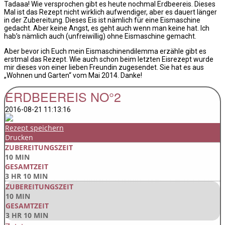
Tadaaa! Wie versprochen gibt es heute nochmal Erdbeereis. Dieses
Mal ist das Rezept nicht wirklich aufwendiger, aber es dauert länger
in der Zubereitung. Dieses Eis ist nämlich für eine Eismaschine
gedacht. Aber keine Angst, es geht auch wenn man keine hat. Ich
hab’s nämlich auch (unfreiwillig) ohne Eismaschine gemacht.
Aber bevor ich Euch mein Eismaschinendilemma erzähle gibt es
erstmal das Rezept. Wie auch schon beim letzten Eisrezept wurde
mir dieses von einer lieben Freundin zugesendet. Sie hat es aus
„Wohnen und Garten“ vom Mai 2014. Danke!
ERDBEEREIS NO°2
2016-08-21 11:13:16
Rezept speichern
Drucken
ZUBEREITUNGSZEIT
10 MIN
GESAMTZEIT
3 HR 10 MIN
ZUBEREITUNGSZEIT
10 MIN
GESAMTZEIT
3 HR 10 MIN