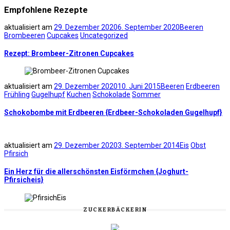
Empfohlene Rezepte
aktualisiert am
29. Dezember 2020
6. September 2020
Beeren
Brombeeren
Cupcakes
Uncategorized
Rezept: Brombeer-Zitronen Cupcakes
aktualisiert am
29. Dezember 2020
10. Juni 2015
Beeren
Erdbeeren
Frühling
Gugelhupf
Kuchen
Schokolade
Sommer
Schokobombe mit Erdbeeren {Erdbeer-Schokoladen Gugelhupf}
aktualisiert am
29. Dezember 2020
3. September 2014
Eis
Obst
Pfirsich
Ein Herz für die allerschönsten Eisförmchen {Joghurt-
Pfirsicheis}
ZUCKERBÄCKERIN