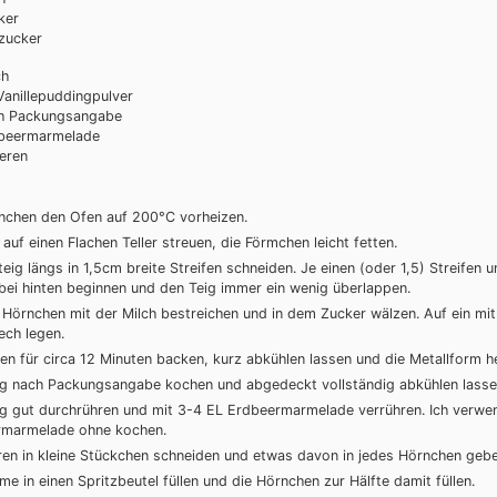
ker
ezucker
ch
Vanillepuddingpulver
h Packungsangabe
beermarmelade
eren
rnchen den Ofen auf 200°C vorheizen.
auf einen Flachen Teller streuen, die Förmchen leicht fetten.
teig längs in 1,5cm breite Streifen schneiden. Je einen (oder 1,5) Streifen 
bei hinten beginnen und den Teig immer ein wenig überlappen.
 Hörnchen mit der Milch bestreichen und in dem Zucker wälzen. Auf ein mi
ech legen.
en für circa 12 Minuten backen, kurz abkühlen lassen und die Metallform h
g nach Packungsangabe kochen und abgedeckt vollständig abkühlen lasse
g gut durchrühren und mit 3-4 EL Erdbeermarmelade verrühren. Ich verwe
rmarmelade ohne kochen.
ren in kleine Stückchen schneiden und etwas davon in jedes Hörnchen gebe
e in einen Spritzbeutel füllen und die Hörnchen zur Hälfte damit füllen.