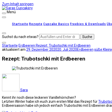
Zum Inhalt springen
Menü
Saras Cupcakery
leckere Rezepte für Kuchen, Cupcakes und Gebäck
Startseite
Rezepte
Cupcake Basics
Freebies & Downloads
Üb
Suchst du nach etwas?
Startseite
Erdbeeren
Rezept: Trubotschki mit Erdbeeren
aktualisiert am
29. Dezember 2020
20. Juli 2020
Erdbeeren
süße Kleini
Rezept: Trubotschki mit Erdbeeren
Sara
Kennt ihr noch diese leckeren Vanillehörnchen?
Letzten Winter habe ich euch zum ersten Mal das Rezept für
Trubotsc
Erdbeersaison habe ich jedoch einfach Trubotschki mit Erdbeeren dr