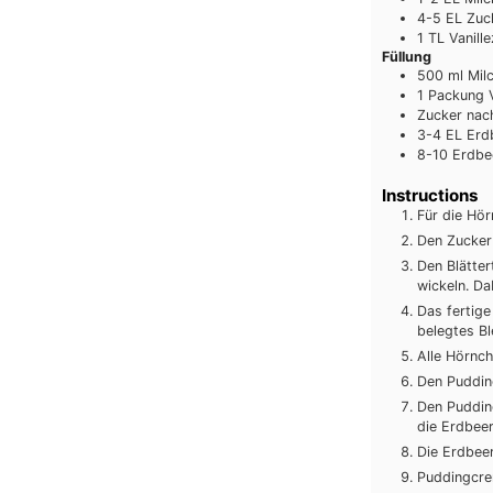
4-5
EL
Zuc
1
TL
Vanill
Füllung
500
ml
Mil
1
Packung
Zucker
nac
3-4
EL
Erd
8-10
Erdbe
Instructions
Für die Hö
Den Zucker 
Den Blätter
wickeln. Da
Das fertige
belegtes Bl
Alle Hörnch
Den Puddin
Den Puddin
die Erdbee
Die Erdbee
Puddingcrem