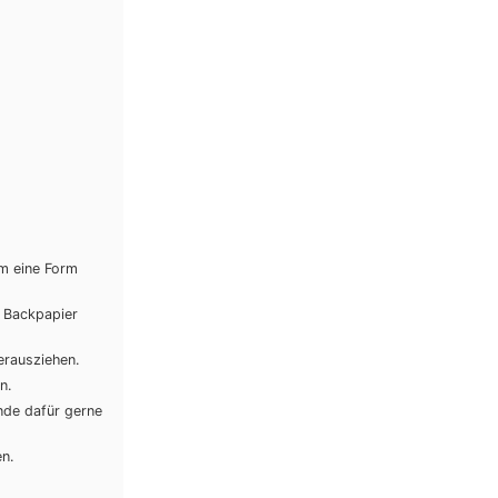
um eine Form
t Backpapier
erausziehen.
n.
nde dafür gerne
n.