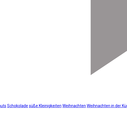
uts
Schokolade
süße Kleinigkeiten
Weihnachten
Weihnachten in der K