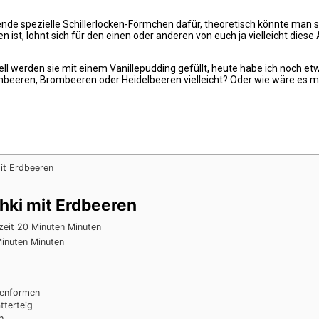
ende spezielle Schillerlocken-Förmchen dafür, theoretisch könnte man s
cken ist, lohnt sich für den einen oder anderen von euch ja vielleicht 
ionell werden sie mit einem Vanillepudding gefüllt, heute habe ich noc
Himbeeren, Brombeeren oder Heidelbeeren vielleicht? Oder wie wäre es 
hki mit Erdbeeren
zeit
20
Minuten
Minuten
inuten
Minuten
kenformen
ätterteig
h