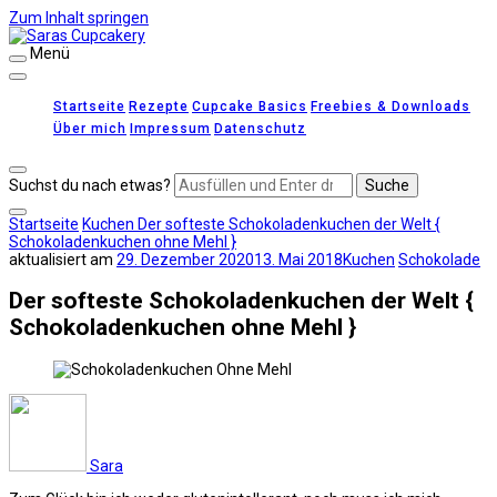
Zum Inhalt springen
Menü
Saras Cupcakery
leckere Rezepte für Kuchen, Cupcakes und Gebäck
Startseite
Rezepte
Cupcake Basics
Freebies & Downloads
Über mich
Impressum
Datenschutz
Suchst du nach etwas?
Startseite
Kuchen
Der softeste Schokoladenkuchen der Welt {
Schokoladenkuchen ohne Mehl }
aktualisiert am
29. Dezember 2020
13. Mai 2018
Kuchen
Schokolade
Der softeste Schokoladenkuchen der Welt {
Schokoladenkuchen ohne Mehl }
Sara