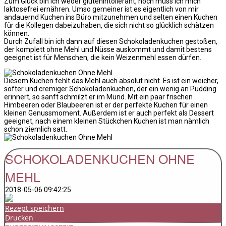
Zum Glück bin ich weder glutenintollerant, noch muss ich mich
laktosefrei ernähren. Umso gemeiner ist es eigentlich von mir
andauernd Kuchen ins Büro mitzunehmen und selten einen Kuchen
für die Kollegen dabeizuhaben, die sich nicht so glücklich schätzen
können.
Durch Zufall bin ich dann auf diesen Schokoladenkuchen gestoßen,
der komplett ohne Mehl und Nüsse auskommt und damit bestens
geeignet ist für Menschen, die kein Weizenmehl essen dürfen.
Diesem Kuchen fehlt das Mehl auch absolut nicht. Es ist ein weicher,
softer und cremiger Schokoladenkuchen, der ein wenig an Pudding
erinnert, so sanft schmilzt er im Mund. Mit ein paar frischen
Himbeeren oder Blaubeeren ist er der perfekte Kuchen für einen
kleinen Genussmoment. Außerdem ist er auch perfekt als Dessert
geeignet, nach einem kleinen Stückchen Kuchen ist man nämlich
schon ziemlich satt.
SCHOKOLADENKUCHEN OHNE
MEHL
2018-05-06 09:42:25
Rezept speichern
Drucken