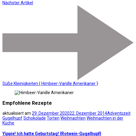
Nächster Artikel
Süße Kleinigkeiten { Himbeer-Vanille Amerikaner }
Empfohlene Rezepte
aktualisiert am
29. Dezember 2020
22. Dezember 2014
Adventszeit
Gugelhupf
Schokolade
Torten
Weihnachten
Weihnachten in der
Küche
Yippie! Ich hatte Geburtstag! {Rotwein-Gugelhupf}