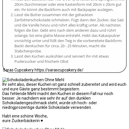
20cm Durchmesser oder eine Kastenform mit 20cm x 20cm gut
ein. Ihr könnt die Backform auch mit Backpapier auslegen.
Lasst die Butter zusammen mit der gehackten
Zartbitterschokolade schmelzen. Fügt dann den Zucker, das Salz
und die Vanille hinzu und rührt alles kräftig unter. Als nächstes
folgen die Eier. Gebt eins nach dem anderen dazu und rührt
solange, bis eine glatte Masse entsteht. Hebt das Kakaopulver
vorsichtig unter und füllt den Teig in die vorbereitete Backform.
Backt denKuchen für circa. 20 - 25 Minuten, macht die
Stäbchenprobe.
Lasst den Kuchen auskühlen und serviert ihn mit etwas
Puderzucker und frischem Obst
Saras Cupcakery https://sarascupcakery.de/
Ihr seht also, dieser Kuchen ist ganz schnell zubereitet und wird euch
und eure Gäste ganz bestimmt begeistern.
Das fehlende Mehl macht den Kuchen in diesem Fall nur noch
besser. Je nachdem wie sehr ihr auf den dunklen
Schokoladengeschmack steht, würde ich hoch- oder
niedrigprozentige dunkle Schokolade verwenden.
Habt eine schöne Woche,
eure Zuckerbäckerin ♥