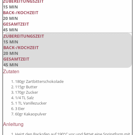
ZUBEREITUNGSZEIT
15 MIN
BACK-/KOCHZEIT
20 MIN
GESAMTZEIT
45 MIN
ZUBEREITUNGSZEIT
15 MIN
BACK-/KOCHZEIT
20 MIN
GESAMTZEIT
45 MIN
Zutaten
180gr Zartbitterschokolade
115gr Butter
170gr Zucker
1/4 TL Salz
1 TL Vanillezucker
3 Eier
60gr Kakaopulver
Anleitung
Heizt den Backofen auf 190°C vor und fettet eine Springform mit