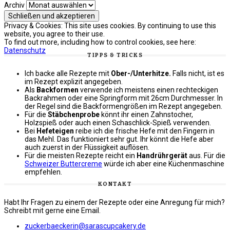
Archiv
Privacy & Cookies: This site uses cookies. By continuing to use this
website, you agree to their use.
To find out more, including how to control cookies, see here:
Datenschutz
TIPPS & TRICKS
Ich backe alle Rezepte mit
Ober-/Unterhitze.
Falls nicht, ist es
im Rezept explizit angegeben.
Als
Backformen
verwende ich meistens einen rechteckigen
Backrahmen oder eine Springform mit 26cm Durchmesser. In
der Regel sind die Backformengrößen im Rezept angegeben.
Für die
Stäbchenprobe
könnt ihr einen Zahnstocher,
Holzspieß oder auch einen Schaschlick-Spieß verwenden.
Bei
Hefeteigen
reibe ich die frische Hefe mit den Fingern in
das Mehl. Das funktioniert sehr gut. Ihr könnt die Hefe aber
auch zuerst in der Flüssigkeit auflösen.
Für die meisten Rezepte reicht ein
Handrührgerät
aus. Für die
Schweizer Buttercreme
würde ich aber eine Küchenmaschine
empfehlen.
KONTAKT
Habt Ihr Fragen zu einem der Rezepte oder eine Anregung für mich?
Schreibt mit gerne eine Email.
zuckerbaeckerin@sarascupcakery.de