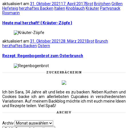
aktualisiert am
31. Oktober 2021
17. April 2017
Brot
Brötchen
Grillen
Hefeteig
herzhaftes Backen
Italien
Knoblauch
Kräuter
Partysnack
Rosmarin
Heute mal herzhaft! { Kräuter-Zöpfe }
aktualisiert am
31. Oktober 2021
28. März 2021
Brot
Brunch
herzhaftes Backen
Ostern
Rezept: Regenbogenbrot zum Osterbrunch
ZUCKERBÄCKERIN
Ich bin Sara, 34 Jahre alt und liebe es zu backen. Neben Kuchen und
Cookies backe ich am allerliebsten Cupcakes in verschiedensten
Variationen. Auf meinem Backblog möchte ich mit euch meine Ideen
und Rezepte teilen. Viel Spaß!
ARCHIV
Archiv