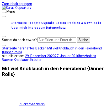
Zum Inhalt springen
Menü
Saras Cupcakery
leckere Rezepte für Kuchen, Cupcakes und Gebäck
Startseite
Rezepte
Cupcake Basics
Freebies & Downloads
Über mich
Impressum
Datenschutz
Suchst du nach etwas?
Startseite
herzhaftes Backen
Mit viel Knoblauch in den Feierabend
{Dinner Rolls}
aktualisiert am
29. Dezember 2020
27. Januar 2016
herzhaftes
Backen
Knoblauch
Kräuter
Mit viel Knoblauch in den Feierabend {Dinner
Rolls}
Zuckerbaeckerin