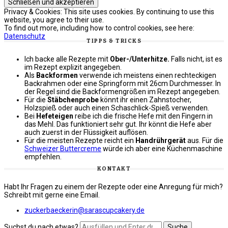
Privacy & Cookies: This site uses cookies. By continuing to use this
website, you agree to their use.
To find out more, including how to control cookies, see here:
Datenschutz
TIPPS & TRICKS
Ich backe alle Rezepte mit
Ober-/Unterhitze.
Falls nicht, ist es
im Rezept explizit angegeben.
Als
Backformen
verwende ich meistens einen rechteckigen
Backrahmen oder eine Springform mit 26cm Durchmesser. In
der Regel sind die Backformengrößen im Rezept angegeben.
Für die
Stäbchenprobe
könnt ihr einen Zahnstocher,
Holzspieß oder auch einen Schaschlick-Spieß verwenden.
Bei
Hefeteigen
reibe ich die frische Hefe mit den Fingern in
das Mehl. Das funktioniert sehr gut. Ihr könnt die Hefe aber
auch zuerst in der Flüssigkeit auflösen.
Für die meisten Rezepte reicht ein
Handrührgerät
aus. Für die
Schweizer Buttercreme
würde ich aber eine Küchenmaschine
empfehlen.
KONTAKT
Habt Ihr Fragen zu einem der Rezepte oder eine Anregung für mich?
Schreibt mit gerne eine Email.
zuckerbaeckerin@sarascupcakery.de
Suchst du nach etwas?