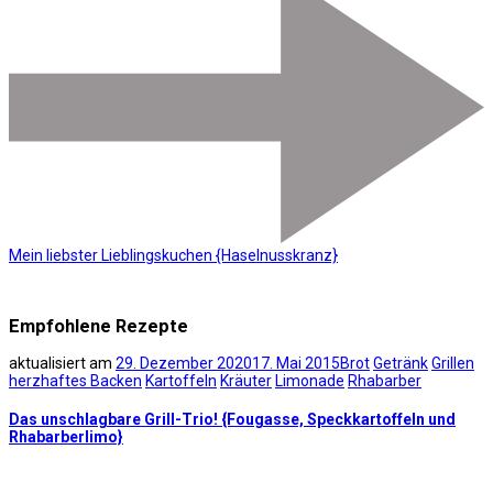
Mein liebster Lieblingskuchen {Haselnusskranz}
Empfohlene Rezepte
aktualisiert am
29. Dezember 2020
17. Mai 2015
Brot
Getränk
Grillen
herzhaftes Backen
Kartoffeln
Kräuter
Limonade
Rhabarber
Das unschlagbare Grill-Trio! {Fougasse, Speckkartoffeln und
Rhabarberlimo}