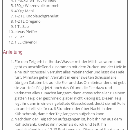
1 Päckchen Trockenhefe
150gr Weizenvollkornmehl
400gr Mehl
1-2 TL Knoblauchgranulat
1-2 TL Oregano
1 TL Salz
etwas Pfeffer
2 Eier
1 EL Olivenöl
Anleitung
Für den Teig erhitzt Ihr das Wasser mit der Milch lauwarm und
gebt es anschließend zusammen mit dem Zucker und der Hefe in
eine Rührschüssel. Verrührt alles miteinander und lasst die Hefe
für 5 Minuten gehen. Verrührt in einer zweiten Schüssel alle
übrigen Zutaten bis auf die Eier und das Öl miteinander und gebt
sie zur Hefe. Fügt jetzt noch das Öl und die Eier dazu und
verknetet alles zunächst langsam dann etwas schneller zu einem
glatten Teig, der geschmeidig aber nicht klebrig ist. Diesen Teig
legt ihr dann in eine eingefettete Glasschüssel, deckt sie mit Folie
ab und stellt sie für ca. 6 Stunden oder über Nacht in den
Kühlschrank, damit der Teig langsam aufgehen kann.
Nachdem der Teig schön aufgegangen ist, holt Ihr ihn aus dem
Kühlschrank, knetet ihn nochmals durch und teilt ihn
anschließend in ca. 12-15 Portionen ein. Diese formt Ihr dann zu