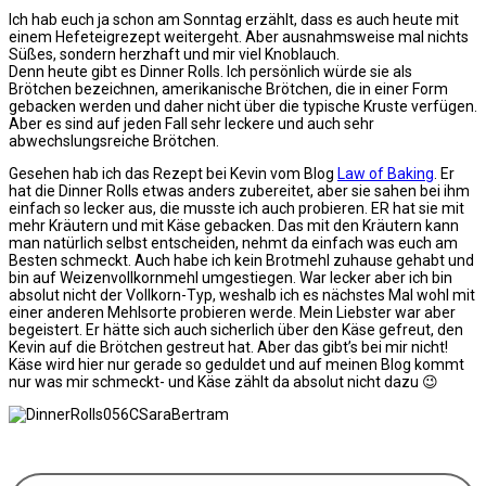
Ich hab euch ja schon am Sonntag erzählt, dass es auch heute mit
einem Hefeteigrezept weitergeht. Aber ausnahmsweise mal nichts
Süßes, sondern herzhaft und mir viel Knoblauch.
Denn heute gibt es Dinner Rolls. Ich persönlich würde sie als
Brötchen bezeichnen, amerikanische Brötchen, die in einer Form
gebacken werden und daher nicht über die typische Kruste verfügen.
Aber es sind auf jeden Fall sehr leckere und auch sehr
abwechslungsreiche Brötchen.
Gesehen hab ich das Rezept bei Kevin vom Blog
Law of Baking
. Er
hat die Dinner Rolls etwas anders zubereitet, aber sie sahen bei ihm
einfach so lecker aus, die musste ich auch probieren. ER hat sie mit
mehr Kräutern und mit Käse gebacken. Das mit den Kräutern kann
man natürlich selbst entscheiden, nehmt da einfach was euch am
Besten schmeckt. Auch habe ich kein Brotmehl zuhause gehabt und
bin auf Weizenvollkornmehl umgestiegen. War lecker aber ich bin
absolut nicht der Vollkorn-Typ, weshalb ich es nächstes Mal wohl mit
einer anderen Mehlsorte probieren werde. Mein Liebster war aber
begeistert. Er hätte sich auch sicherlich über den Käse gefreut, den
Kevin auf die Brötchen gestreut hat. Aber das gibt’s bei mir nicht!
Käse wird hier nur gerade so geduldet und auf meinen Blog kommt
nur was mir schmeckt- und Käse zählt da absolut nicht dazu 😉