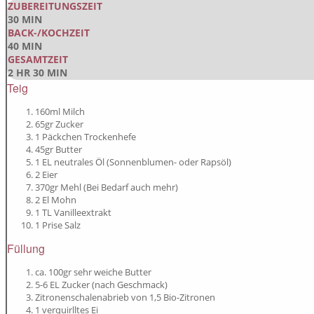
ZUBEREITUNGSZEIT
30 MIN
BACK-/KOCHZEIT
40 MIN
GESAMTZEIT
2 HR 30 MIN
Teig
160ml Milch
65gr Zucker
1 Päckchen Trockenhefe
45gr Butter
1 EL neutrales Öl (Sonnenblumen- oder Rapsöl)
2 Eier
370gr Mehl (Bei Bedarf auch mehr)
2 El Mohn
1 TL Vanilleextrakt
1 Prise Salz
Füllung
ca. 100gr sehr weiche Butter
5-6 EL Zucker (nach Geschmack)
Zitronenschalenabrieb von 1,5 Bio-Zitronen
1 verquirlltes Ei