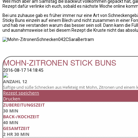
Weil mich aber am Samstag die Backwut vollkommen gepackt hat, gab
Rezept dafür verlinke ich euch, sobald es nächste Woche online kommt
Bei uns zuhause gab es früher immer nur eine Art von Schneckengebä
Sticky Buns einzeln auf einem Blech und nicht zusammen in einer For
und hab nie verstanden warum das besser sein soll. Dann kann die Füllu
und ausnahmsweise ist bei diesem Rezept die Kruste nicht das absolu
MOHN-ZITRONEN STICK BUNS
2016-08-17 14:18:45
ANZAHL 12
Saftige und süße Schnecken aus Hefeteig mit Mohn, Zitronen und einem l
Rezept speichern
Drucken
ZUBEREITUNGSZEIT
30 MIN
BACK-/KOCHZEIT
40 MIN
GESAMTZEIT
2 HR 30 MIN