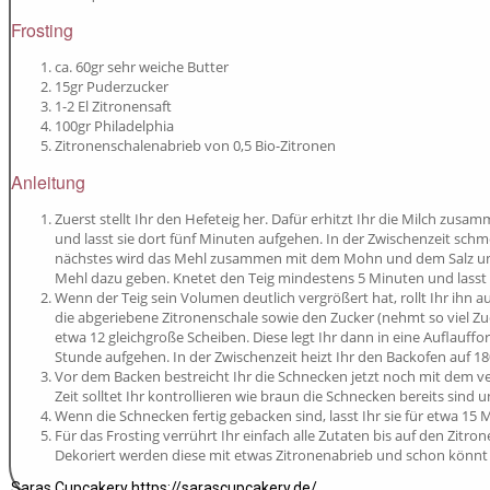
Frosting
ca. 60gr sehr weiche Butter
15gr Puderzucker
1-2 El Zitronensaft
100gr Philadelphia
Zitronenschalenabrieb von 0,5 Bio-Zitronen
Anleitung
Zuerst stellt Ihr den Hefeteig her. Dafür erhitzt Ihr die Milch zusa
und lasst sie dort fünf Minuten aufgehen. In der Zwischenzeit schmel
nächstes wird das Mehl zusammen mit dem Mohn und dem Salz unterg
Mehl dazu geben. Knetet den Teig mindestens 5 Minuten und lasst
Wenn der Teig sein Volumen deutlich vergrößert hat, rollt Ihr ihn 
die abgeriebene Zitronenschale sowie den Zucker (nehmt so viel Zuc
etwa 12 gleichgroße Scheiben. Diese legt Ihr dann in eine Auflauffo
Stunde aufgehen. In der Zwischenzeit heizt Ihr den Backofen auf 18
Vor dem Backen bestreicht Ihr die Schnecken jetzt noch mit dem ve
Zeit solltet Ihr kontrollieren wie braun die Schnecken bereits sind 
Wenn die Schnecken fertig gebacken sind, lasst Ihr sie für etwa 15
Für das Frosting verrührt Ihr einfach alle Zutaten bis auf den Zi
Dekoriert werden diese mit etwas Zitronenabrieb und schon könnt ih
Saras Cupcakery https://sarascupcakery.de/