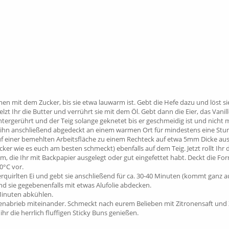
mmen mit dem Zucker, bis sie etwa lauwarm ist. Gebt die Hefe dazu und löst si
zt Ihr die Butter und verrührt sie mit dem Öl. Gebt dann die Eier, das Vanil
erührt und der Teig solange geknetet bis er geschmeidig ist und nicht me
 ihn anschließend abgedeckt an einem warmen Ort für mindestens eine Stu
auf einer bemehlten Arbeitsfläche zu einem Rechteck auf etwa 5mm Dicke aus.
ker wie es euch am besten schmeckt) ebenfalls auf dem Teig. Jetzt rollt Ih
rm, die Ihr mit Backpapier ausgelegt oder gut eingefettet habt. Deckt die Fo
0°C vor.
rquirlten Ei und gebt sie anschließend für ca. 30-40 Minuten (kommt ganz au
und sie gegebenenfalls mit etwas Alufolie abdecken.
 Minuten abkühlen.
tronenabrieb miteinander. Schmeckt nach eurem Belieben mit Zitronensaft un
r die herrlich fluffigen Sticky Buns genießen.