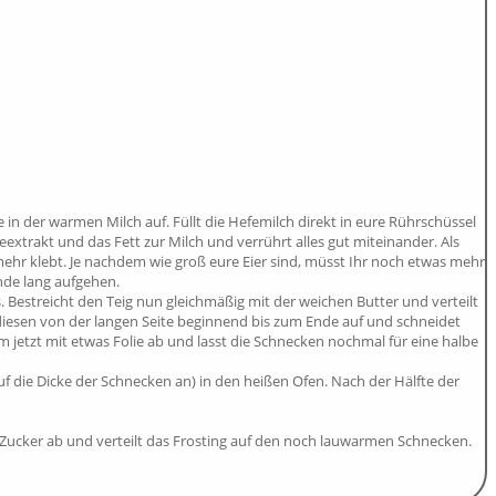
e in der warmen Milch auf. Füllt die Hefemilch direkt in eure Rührschüssel
leextrakt und das Fett zur Milch und verrührt alles gut miteinander. Als
hr klebt. Je nachdem wie groß eure Eier sind, müsst Ihr noch etwas mehr
nde lang aufgehen.
 Bestreicht den Teig nun gleichmäßig mit der weichen Butter und verteilt
r diesen von der langen Seite beginnend bis zum Ende auf und schneidet
rm jetzt mit etwas Folie ab und lasst die Schnecken nochmal für eine halbe
f die Dicke der Schnecken an) in den heißen Ofen. Nach der Hälfte der
d Zucker ab und verteilt das Frosting auf den noch lauwarmen Schnecken.