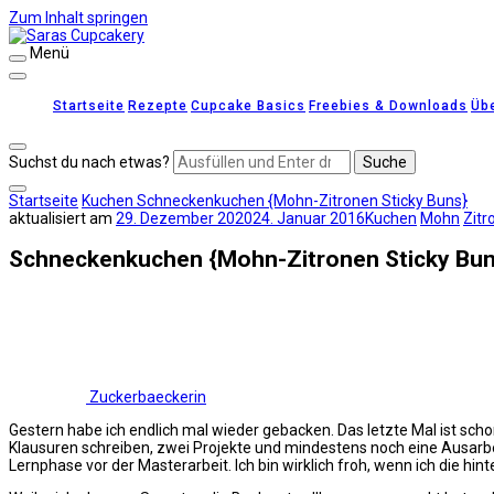
Zum Inhalt springen
Menü
Saras Cupcakery
leckere Rezepte für Kuchen, Cupcakes und Gebäck
Startseite
Rezepte
Cupcake Basics
Freebies & Downloads
Üb
Suchst du nach etwas?
Startseite
Kuchen
Schneckenkuchen {Mohn-Zitronen Sticky Buns}
aktualisiert am
29. Dezember 2020
24. Januar 2016
Kuchen
Mohn
Zitr
Schneckenkuchen {Mohn-Zitronen Sticky Bun
Zuckerbaeckerin
Gestern habe ich endlich mal wieder gebacken. Das letzte Mal ist schon
Klausuren schreiben, zwei Projekte und mindestens noch eine Ausarbe
Lernphase vor der Masterarbeit. Ich bin wirklich froh, wenn ich die h