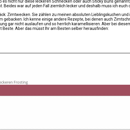
 es nicht nur diese leckeren Schnecken oder auch Sticky Buns genann
. Beides war auf jeden Fall ziemlich lecker und deshalb muss ich euch
ck: Zimtwecken. Sie zählen zu meinen absoluten Lieblingskuchen und ic
m gebacken. Ich kenne einige andere Rezepte, bei denen auch Zimtschn
ng gar nicht auslaufen und so herrlich karamellisieren. Aber bei diesem R
t Beste. Aber das müsst Ihr am Besten selber herausfinden:
eckeren Frosting