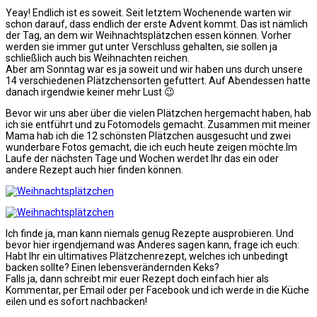
Yeay! Endlich ist es soweit. Seit letztem Wochenende warten wir
schon darauf, dass endlich der erste Advent kommt. Das ist nämlich
der Tag, an dem wir Weihnachtsplätzchen essen können. Vorher
werden sie immer gut unter Verschluss gehalten, sie sollen ja
schließlich auch bis Weihnachten reichen.
Aber am Sonntag war es ja soweit und wir haben uns durch unsere
14 verschiedenen Plätzchensorten gefuttert. Auf Abendessen hatte
danach irgendwie keiner mehr Lust 😉
Bevor wir uns aber über die vielen Plätzchen hergemacht haben, hab
ich sie entführt und zu Fotomodels gemacht. Zusammen mit meiner
Mama hab ich die 12 schönsten Plätzchen ausgesucht und zwei
wunderbare Fotos gemacht, die ich euch heute zeigen möchte.Im
Laufe der nächsten Tage und Wochen werdet Ihr das ein oder
andere Rezept auch hier finden können.
Ich finde ja, man kann niemals genug Rezepte ausprobieren. Und
bevor hier irgendjemand was Anderes sagen kann, frage ich euch:
Habt Ihr ein ultimatives Plätzchenrezept, welches ich unbedingt
backen sollte? Einen lebensverändernden Keks?
Falls ja, dann schreibt mir euer Rezept doch einfach hier als
Kommentar, per Email oder per Facebook und ich werde in die Küche
eilen und es sofort nachbacken!