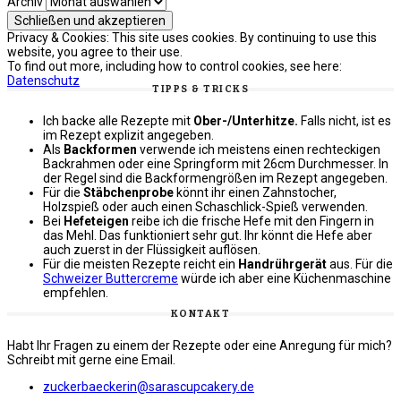
Archiv
Privacy & Cookies: This site uses cookies. By continuing to use this
website, you agree to their use.
To find out more, including how to control cookies, see here:
Datenschutz
TIPPS & TRICKS
Ich backe alle Rezepte mit
Ober-/Unterhitze.
Falls nicht, ist es
im Rezept explizit angegeben.
Als
Backformen
verwende ich meistens einen rechteckigen
Backrahmen oder eine Springform mit 26cm Durchmesser. In
der Regel sind die Backformengrößen im Rezept angegeben.
Für die
Stäbchenprobe
könnt ihr einen Zahnstocher,
Holzspieß oder auch einen Schaschlick-Spieß verwenden.
Bei
Hefeteigen
reibe ich die frische Hefe mit den Fingern in
das Mehl. Das funktioniert sehr gut. Ihr könnt die Hefe aber
auch zuerst in der Flüssigkeit auflösen.
Für die meisten Rezepte reicht ein
Handrührgerät
aus. Für die
Schweizer Buttercreme
würde ich aber eine Küchenmaschine
empfehlen.
KONTAKT
Habt Ihr Fragen zu einem der Rezepte oder eine Anregung für mich?
Schreibt mit gerne eine Email.
zuckerbaeckerin@sarascupcakery.de