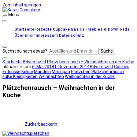
Zum Inhalt springen
Menü
Saras Cupcakery
leckere Rezepte für Kuchen, Cupcakes und Gebäck
Startseite
Rezepte
Cupcake Basics
Freebies & Downloads
Über mich
Impressum
Datenschutz
Suchst du nach etwas?
Startseite
Adventszeit
Plätzchenrausch – Weihnachten in der Küche
aktualisiert am
6. Mai 2018
1. Dezember 2014
Adventszeit
Cookies
Erdnüsse
Kekse
Mandeln
Marzipan
Plätzchen
Plätzchenrausch
süße Kleinigkeiten
Weihnachten
Weihnachten in der Küche
Plätzchenrausch – Weihnachten in der
Küche
Zuckerbaeckerin