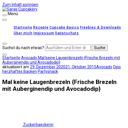
Zum Inhalt springen
Menü
Saras Cupcakery
leckere Rezepte für Kuchen, Cupcakes und Gebäck
Startseite
Rezepte
Cupcake Basics
Freebies & Downloads
Über mich
Impressum
Datenschutz
Suchst du nach etwas?
Startseite
Avocado
Mal keine Laugenbrezeln {Frische Brezeln mit
Auberginendip und Avocadodip}
aktualisiert am
29. Dezember 2020
21. Oktober 2015
Avocado
Dips
herzhaftes Backen
Partysnack
Mal keine Laugenbrezeln {Frische Brezeln
mit Auberginendip und Avocadodip}
Zuckerbaeckerin