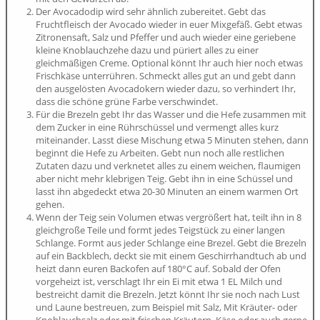
Der Avocadodip wird sehr ähnlich zubereitet. Gebt das
Fruchtfleisch der Avocado wieder in euer Mixgefäß. Gebt etwas
Zitronensaft, Salz und Pfeffer und auch wieder eine geriebene
kleine Knoblauchzehe dazu und püriert alles zu einer
gleichmäßigen Creme. Optional könnt Ihr auch hier noch etwas
Frischkäse unterrühren. Schmeckt alles gut an und gebt dann
den ausgelösten Avocadokern wieder dazu, so verhindert Ihr,
dass die schöne grüne Farbe verschwindet.
Für die Brezeln gebt Ihr das Wasser und die Hefe zusammen mit
dem Zucker in eine Rührschüssel und vermengt alles kurz
miteinander. Lasst diese Mischung etwa 5 Minuten stehen, dann
beginnt die Hefe zu Arbeiten. Gebt nun noch alle restlichen
Zutaten dazu und verknetet alles zu einem weichen, flaumigen
aber nicht mehr klebrigen Teig. Gebt ihn in eine Schüssel und
lasst ihn abgedeckt etwa 20-30 Minuten an einem warmen Ort
gehen.
Wenn der Teig sein Volumen etwas vergrößert hat, teilt ihn in 8
gleichgroße Teile und formt jedes Teigstück zu einer langen
Schlange. Formt aus jeder Schlange eine Brezel. Gebt die Brezeln
auf ein Backblech, deckt sie mit einem Geschirrhandtuch ab und
heizt dann euren Backofen auf 180°C auf. Sobald der Ofen
vorgeheizt ist, verschlagt Ihr ein Ei mit etwa 1 EL Milch und
bestreicht damit die Brezeln. Jetzt könnt Ihr sie noch nach Lust
und Laune bestreuen, zum Beispiel mit Salz, Mit Kräuter- oder
Knoblauchsalz oder mit frischen Kräutern, Käse oder auch gerne