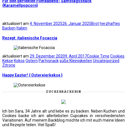
Für den perfekten Filmeabend | Samstagssnack
{Karamellpopcorn}
aktualisiert am
4. November 2025
26. Januar 2025
Brot
herzhaftes
Backen
Italien
Rezept: italienische Focaccia
aktualisiert am
29. Dezember 2020
9. April 2017
Cookie Time
Cookies
Kekse
Kokos
Ostern
Partysnack
süße Kleinigkeiten
Uncategorized
Zitrone
Happy Easter! { Ostereierkekse }
ZUCKERBÄCKERIN
Ich bin Sara, 34 Jahre alt und liebe es zu backen. Neben Kuchen und
Cookies backe ich am allerliebsten Cupcakes in verschiedensten
Variationen. Auf meinem Backblog möchte ich mit euch meine Ideen
und Rezepte teilen. Viel Spaß!