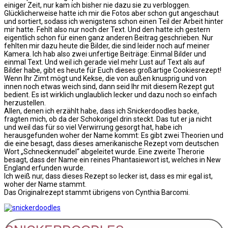
einiger Zeit, nur kam ich bisher nie dazu sie zu verbloggen.
Glücklicherweise hatte ich mir die Fotos aber schon gut angeschaut
und sortiert, sodass ich wenigstens schon einen Teil der Arbeit hinter
mir hatte. Fehlt also nur noch der Text. Und den hatte ich gestern
eigentlich schon für einen ganz anderen Beitrag geschrieben. Nur
fehlten mir dazu heute die Bilder, die sind leider noch auf meiner
Kamera. Ich hab also zwei unfertige Beiträge: Einmal Bilder und
einmal Text. Und weil ich gerade viel mehr Lust auf Text als auf
Bilder habe, gibt es heute für Euch dieses großartige Cookiesrezept!
Wenn Ihr Zimt mögt und Kekse, die von außen knusprig und von
innen noch etwas weich sind, dann seid Ihr mit diesem Rezept gut
bedient. Es ist wirklich unglaublich lecker und dazu noch so einfach
herzustellen.
Allen, denen ich erzählt habe, dass ich Snickerdoodles backe,
fragten mich, ob da der Schokorigel drin steckt. Das tut er ja nicht
und weil das für so viel Verwirrung gesorgt hat, habe ich
herausgefunden woher der Name kommt: Es gibt zwei Theorien und
die eine besagt, dass dieses amerikanische Rezept vom deutschen
Wort „Schneckennudel“ abgeleitet wurde. Eine zweite Therorie
besagt, dass der Name ein reines Phantasiewort ist, welches in New
England erfunden wurde.
Ich weiß nur, dass dieses Rezept so lecker ist, dass es mir egal ist,
woher der Name stammt.
Das Originalrezept stammt übrigens von Cynthia Barcomi.