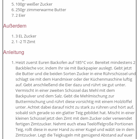
100gr weißer Zucker
250gr zimmerwarme Butter
2 Eier
Außerdem
3 EL Zucker
1 -2 Tl Zimt
Anleitung
Heizt zuerst Euren Backofen auf 185°C vor. Bereitet mindestens 2
Backbleche vor, indem Ihr sie mit Backpapier auslegt. Gebt jetzt
die Butter und die beiden Sorten Zucker in eine Rührschüssel und
schlagt sie mit dem Handmixer oder der Küchenmaschine luftig
auf. Gebt anschließend die Eier dazu und rührt sie gut unter.
Vermischt in einer zweiten Schüssel das Mehl mit dem
Backpulver und dem Salz. Gebt die Mehlmischung zur
Buttermischung und rührt diese vorsichtig mit einem Holzlöffel
unter. Achtet dabei darauf nicht zu stark zu rühren und hört auf,
sobald sich gerade so ein glatter Teig gebildet hat. Mischt in einer
kleinen Schüssel jetzt den Zimt mit dem Zucker oder verwendet
fertigen Zimtzucker. Nehmt euch etwa Teelöffelgroße Portionen
Teig, rollt diese in eurer Hand zu einer Kugel und wälzt sie in dem
Zimtzucker. Legt die Teigkugeln mit genügend Abstand auf euer