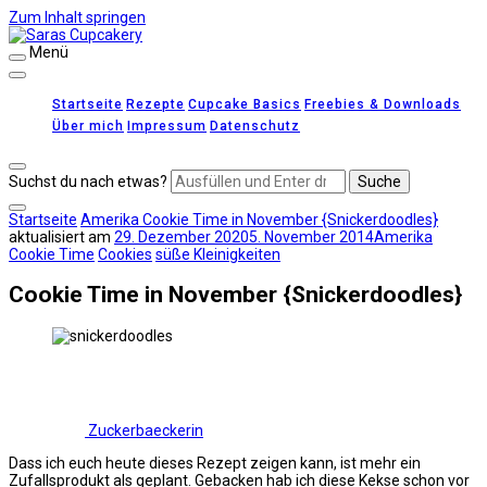
Zum Inhalt springen
Menü
Saras Cupcakery
leckere Rezepte für Kuchen, Cupcakes und Gebäck
Startseite
Rezepte
Cupcake Basics
Freebies & Downloads
Über mich
Impressum
Datenschutz
Suchst du nach etwas?
Startseite
Amerika
Cookie Time in November {Snickerdoodles}
aktualisiert am
29. Dezember 2020
5. November 2014
Amerika
Cookie Time
Cookies
süße Kleinigkeiten
Cookie Time in November {Snickerdoodles}
Zuckerbaeckerin
Dass ich euch heute dieses Rezept zeigen kann, ist mehr ein
Zufallsprodukt als geplant. Gebacken hab ich diese Kekse schon vor