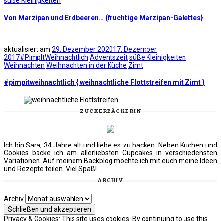
süße Kleinigkeiten
Von Marzipan und Erdbeeren… {fruchtige Marzipan-Galettes}
aktualisiert am
29. Dezember 2020
17. Dezember
2017
#PimpItWeihnachtlich
Adventszeit
süße Kleinigkeiten
Weihnachten
Weihnachten in der Küche
Zimt
#pimpitweihnachtlich { weihnachtliche Flottstreifen mit Zimt }
ZUCKERBÄCKERIN
Ich bin Sara, 34 Jahre alt und liebe es zu backen. Neben Kuchen und
Cookies backe ich am allerliebsten Cupcakes in verschiedensten
Variationen. Auf meinem Backblog möchte ich mit euch meine Ideen
und Rezepte teilen. Viel Spaß!
ARCHIV
Archiv
Privacy & Cookies: This site uses cookies. By continuing to use this