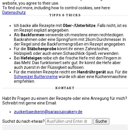
website, you agree to their use.
To find out more, including how to control cookies, see here:
Datenschutz
TIPPS & TRICKS
Ich backe alle Rezepte mit
Ober-/Unterhitze.
Falls nicht, ist es
im Rezept explizit angegeben.
Als
Backformen
verwende ich meistens einen rechteckigen
Backrahmen oder eine Springform mit 26cm Durchmesser. In
der Regel sind die Backformengrößen im Rezept angegeben.
Für die
Stäbchenprobe
könnt ihr einen Zahnstocher,
Holzspieß oder auch einen Schaschlick-Spieß verwenden.
Bei
Hefeteigen
reibe ich die frische Hefe mit den Fingern in
das Mehl. Das funktioniert sehr gut. Ihr könnt die Hefe aber
auch zuerst in der Flüssigkeit auflösen.
Für die meisten Rezepte reicht ein
Handrührgerät
aus. Für die
Schweizer Buttercreme
würde ich aber eine Küchenmaschine
empfehlen.
KONTAKT
Habt Ihr Fragen zu einem der Rezepte oder eine Anregung für mich?
Schreibt mit gerne eine Email.
zuckerbaeckerin@sarascupcakery.de
Suchst du nach etwas?