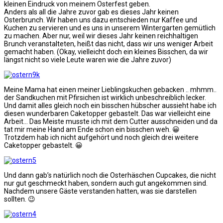
kleinen Eindruck von meinem Osterfest geben.
Anders als all die Jahre zuvor gab es dieses Jahr keinen
Osterbrunch. Wir haben uns dazu entschieden nur Kaffee und
Kuchen zu servieren und es uns in unserem Wintergarten gemütlich
zu machen. Aber nur, weil wir dieses Jahr keinen reichhaltigen
Brunch veranstalteten, heißt das nicht, dass wir uns weniger Arbeit
gemacht haben. (Okay, vielleicht doch ein kleines Bisschen, da wir
längst nicht so viele Leute waren wie die Jahre zuvor)
Meine Mama hat einen meiner Lieblingskuchen gebacken .. mhmm..
der Sandkuchen mit Pfirsichen ist wirklich unbeschreiblich lecker.
Und damit alles gleich noch ein bisschen hübscher aussieht habe ich
diesen wunderbaren Caketopper gebastelt. Das war vielleicht eine
Arbeit… Das Meiste musste ich mit dem Cutter ausschneiden und da
tat mir meine Hand am Ende schon ein bisschen weh. 😀
Trotzdem hab ich nicht aufgehört und noch gleich drei weitere
Caketopper gebastelt. 😀
Und dann gab’s natürlich noch die Osterhäschen Cupcakes, die nicht
nur gut geschmeckt haben, sondern auch gut angekommen sind.
Nachdem unsere Gäste verstanden hatten, was sie darstellen
sollten. 😉