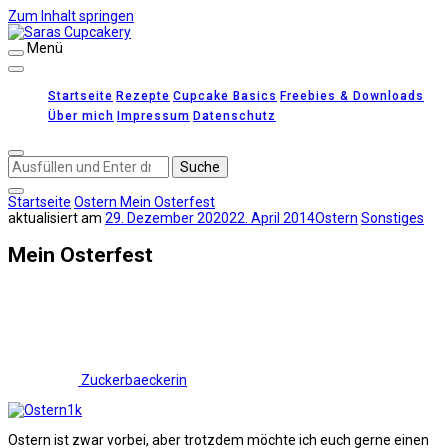
Zum Inhalt springen
Menü
Saras Cupcakery
leckere Rezepte für Kuchen, Cupcakes und Gebäck
Startseite
Rezepte
Cupcake Basics
Freebies & Downloads
Über mich
Impressum
Datenschutz
Suchst
du
nach
Startseite
Ostern
Mein Osterfest
etwas?
aktualisiert am
29. Dezember 2020
22. April 2014
Ostern
Sonstiges
Mein Osterfest
Zuckerbaeckerin
Ostern ist zwar vorbei, aber trotzdem möchte ich euch gerne einen