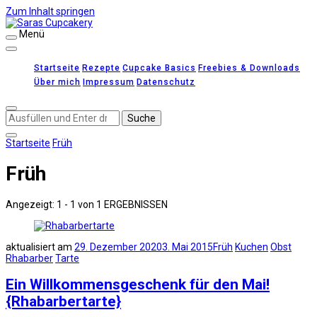
Zum Inhalt springen
Menü
Saras Cupcakery
leckere Rezepte für Kuchen, Cupcakes und Gebäck
Startseite
Rezepte
Cupcake Basics
Freebies & Downloads
Über mich
Impressum
Datenschutz
Suchst
du
nach
Startseite
Früh
etwas?
Früh
Angezeigt: 1 - 1 von 1 ERGEBNISSEN
aktualisiert am
29. Dezember 2020
3. Mai 2015
Früh
Kuchen
Obst
Rhabarber
Tarte
Ein Willkommensgeschenk für den Mai!
{Rhabarbertarte}