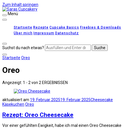
Zum Inhalt springen
Menü
Saras Cupcakery
leckere Rezepte für Kuchen, Cupcakes und Gebäck
Startseite
Rezepte
Cupcake Basics
Freebies & Downloads
Über mich
Impressum
Datenschutz
Suchst du nach etwas?
Startseite
Oreo
Oreo
Angezeigt: 1 - 2 von 2 ERGEBNISSEN
aktualisiert am
19. Februar 2025
19. Februar 2025
Cheesecake
Käsekuchen
Oreo
Rezept: Oreo Cheesecake
Vor einer gefühlten Ewigkeit, habe ich mal einen Oreo Cheesecake